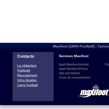
Maxifoot (100% Football) : l'actua
Services Maxifoot
Contacts
Appli Maxifoot Android
Flu
La rédaction
Appli Maxifoot iPhone
Publicité
Site web Mobile
Recrutement
Choix de consentement
Infos légales
Liens football