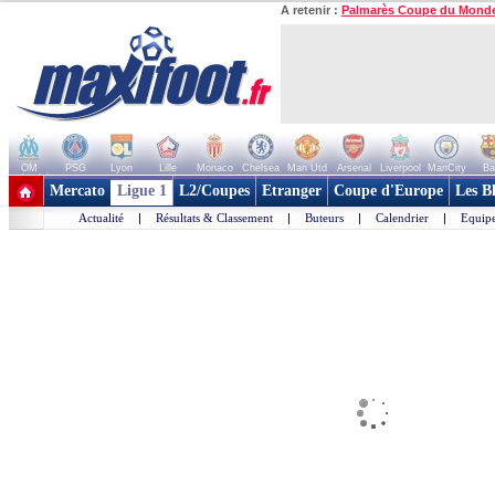
A retenir :
Palmarès Coupe du Mond
OM
PSG
Lyon
Lille
Monaco
Chelsea
Man Utd
Arsenal
Liverpool
ManCity
Ba
+ de clubs
Mercato
Ligue 1
L2/Coupes
Etranger
Coupe d'Europe
Les B
Actualité
|
Résultats & Classement
|
Buteurs
|
Calendrier
|
Equipe