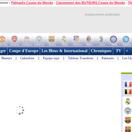
etenir :
Palmarès Coupe du Monde
-
Classement des BUTEURS Coupe du Monde
-
TA
emplacement publicitaire
n Utd
Arsenal
Liverpool
ManCity
Barca
Real
Atletico
Milan
Juve
Inter
Naples
ger
Coupe d'Europe
Les Bleus & International
Chroniques
TV
+
Buteurs
|
Calendrier
|
Equipe type
|
Tableau Transferts
|
Palmarès
|
Les Cl