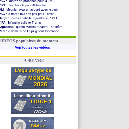
PSG
: Dupraz se prononce pour la LdC
PSG
: c'est bouclé pour Akliouche !
OM
: Meunier avait un accord avec le club
PSG
: le Barça fixe son prix pour Torres
Barça
: Torres souhaite rejoindre le PSG !
FIFA
: Infantino sollicite Trump
Argentine
: quand Medina recadre... sa mère
Real
: le démenti de Leipzig pour Diomandé
OM
: Paixão attire un 2e club anglais
FIFA
: le conseiller d'Infantino démissionne !
VIDEOS populaires du moment
Voir toutes les vidéos
A SUIVRE
L'equipe type de
MONDIAL
2026
Le meilleur effectif
LIGUE 1
saison
2025-26
Indice MF :
l'état de