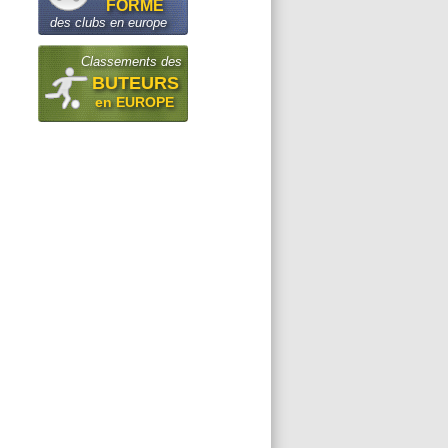
FORME
des clubs en europe
Classements des
BUTEURS
en EUROPE