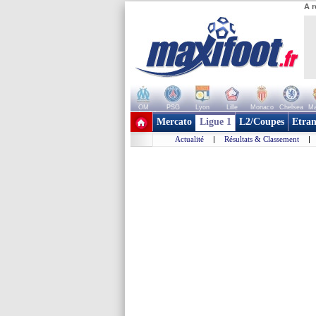
A r
OM
PSG
Lyon
Lille
Monaco
Chelsea
Ma
+ de clubs
Mercato
Ligue 1
L2/Coupes
Etran
Actualité
|
Résultats & Classement
|