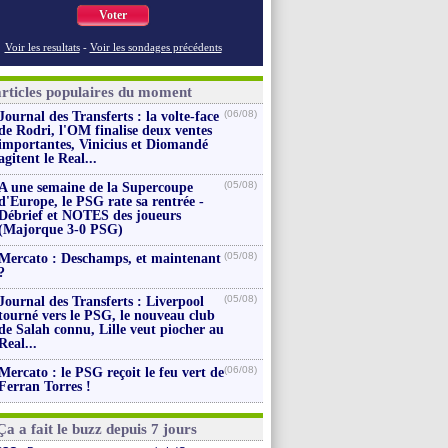
Voter
Voir les resultats
-
Voir les sondages précédents
articles populaires du moment
(06/08)
Journal des Transferts : la volte-face
de Rodri, l'OM finalise deux ventes
importantes, Vinicius et Diomandé
agitent le Real...
(05/08)
A une semaine de la Supercoupe
d'Europe, le PSG rate sa rentrée -
Débrief et NOTES des joueurs
(Majorque 3-0 PSG)
(05/08)
Mercato : Deschamps, et maintenant
?
(05/08)
Journal des Transferts : Liverpool
tourné vers le PSG, le nouveau club
de Salah connu, Lille veut piocher au
Real...
(06/08)
Mercato : le PSG reçoit le feu vert de
Ferran Torres !
Ça a fait le buzz depuis 7 jours