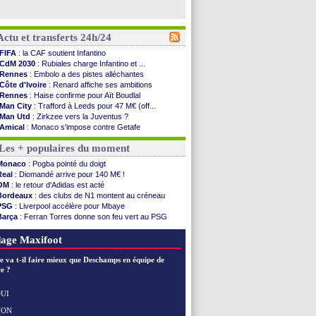
Actu et transferts 24h/24
FIFA
: la CAF soutient Infantino
CdM 2030
: Rubiales charge Infantino et ...
Rennes
: Embolo a des pistes alléchantes
Côte d'Ivoire
: Renard affiche ses ambitions
Rennes
: Haise confirme pour Aït Boudlal
Man City
: Trafford à Leeds pour 47 M€ (off...
Man Utd
: Zirkzee vers la Juventus ?
Amical
: Monaco s'impose contre Getafe
Nantes
: Der Zakarian et sa relation avec Kita
Les + populaires du moment
OM
: le club prêt à libérer Kondogbia ?
Monaco
: le message touchant d'Akliouche
Monaco
: Pogba pointé du doigt
FIFA
: Tebas en remet une couche
Real
: Diomandé arrive pour 140 M€ !
FIFA
: l'UEFA maintient la pression
OM
: le retour d'Adidas est acté
PSG
: Tebas encense Luis Enrique
Bordeaux
: des clubs de N1 montent au créneau
Real
: Vinicius jusqu'en 2032 (officiel)
PSG
: Liverpool accélère pour Mbaye
Lyon
: Mangala va rejoindre Getafe
Barça
: Ferran Torres donne son feu vert au PSG
OM
: une offre refusée pour Aguerd
PSG
: Luis Enrique satisfait malgré tout
Real
: c'est confirmé pour Vinicius
Man City
: Rodri préfère le Barça au Real !
age Maxifoot
Troyes
: Junior Diaz jusqu'en 2030 (officiel)
PSG
: Akliouche a signé (officiel)
e va t-il faire mieux que Deschamps en équipe de
OM
: une offre pour Bulka
e ?
PSG
: contrat signé pour Akliouche
Ouganda
: Owori battu à mort à Kampala
UI
Arsenal
: Arteta veut créer une dynastie
NON
Voir les brèves précédentes