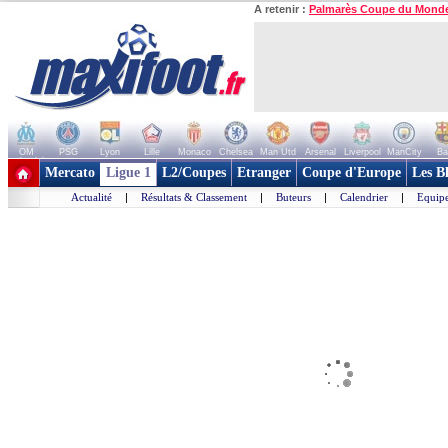
A retenir :
Palmarès Coupe du Mond
OM
PSG
Lyon
Lille
Monaco
Chelsea
Man Utd
Arsenal
Liverpool
ManCity
Ba
+ de clubs
Mercato
Ligue 1
L2/Coupes
Etranger
Coupe d'Europe
Les B
Actualité
|
Résultats & Classement
|
Buteurs
|
Calendrier
|
Equipe