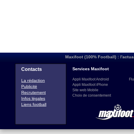
Maxifoot (100% Football) : l'actua
Services Maxifoot
Contacts
Appli Maxifoot Android
Flu
La rédaction
Appli Maxifoot iPhone
Publicité
Site web Mobile
Recrutement
Choix de consentement
Infos légales
Liens football