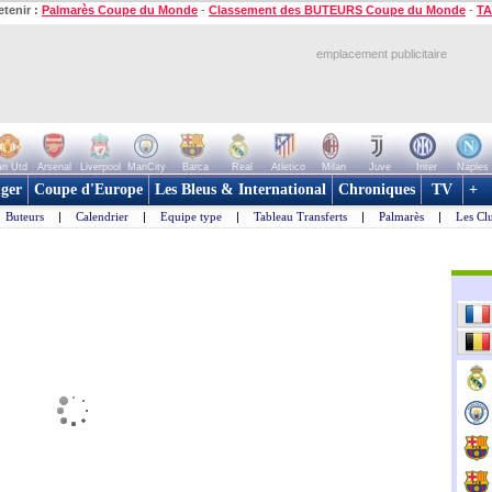
etenir :
Palmarès Coupe du Monde
-
Classement des BUTEURS Coupe du Monde
-
TA
emplacement publicitaire
n Utd
Arsenal
Liverpool
ManCity
Barca
Real
Atletico
Milan
Juve
Inter
Naples
ger
Coupe d'Europe
Les Bleus & International
Chroniques
TV
+
Buteurs
|
Calendrier
|
Equipe type
|
Tableau Transferts
|
Palmarès
|
Les Cl