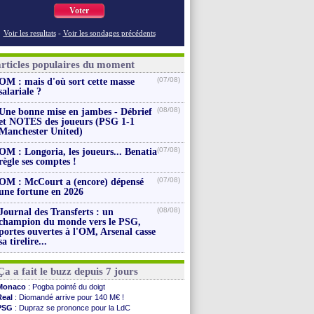
Voter
Voir les resultats
-
Voir les sondages précédents
articles populaires du moment
(07/08)
OM : mais d'où sort cette masse
salariale ?
(08/08)
Une bonne mise en jambes - Débrief
et NOTES des joueurs (PSG 1-1
Manchester United)
(07/08)
OM : Longoria, les joueurs... Benatia
règle ses comptes !
(07/08)
OM : McCourt a (encore) dépensé
une fortune en 2026
(08/08)
Journal des Transferts : un
champion du monde vers le PSG,
portes ouvertes à l'OM, Arsenal casse
sa tirelire...
Ça a fait le buzz depuis 7 jours
Monaco
: Pogba pointé du doigt
Real
: Diomandé arrive pour 140 M€ !
PSG
: Dupraz se prononce pour la LdC