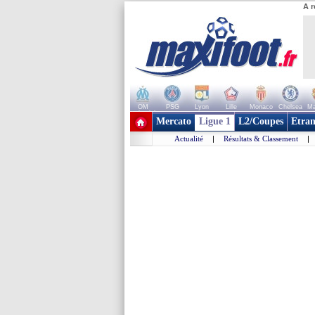
A r
OM
PSG
Lyon
Lille
Monaco
Chelsea
Ma
+ de clubs
Mercato
Ligue 1
L2/Coupes
Etran
Actualité
|
Résultats & Classement
|