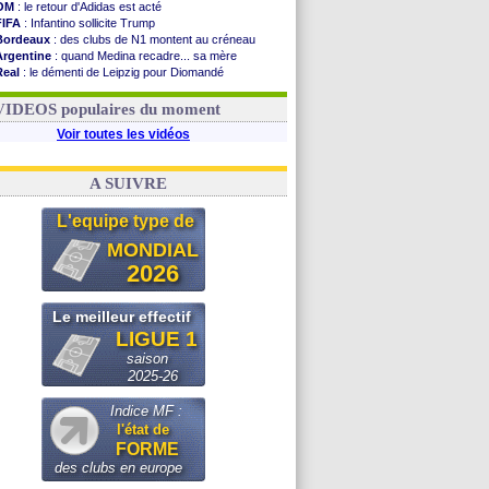
OM
: le retour d'Adidas est acté
FIFA
: Infantino sollicite Trump
Bordeaux
: des clubs de N1 montent au créneau
Argentine
: quand Medina recadre... sa mère
Real
: le démenti de Leipzig pour Diomandé
OM
: le club prêt à libérer Kondogbia ?
OM
: Paixão attire un 2e club anglais
VIDEOS populaires du moment
Voir toutes les vidéos
A SUIVRE
L'equipe type de
MONDIAL
2026
Le meilleur effectif
LIGUE 1
saison
2025-26
Indice MF :
l'état de
FORME
des clubs en europe