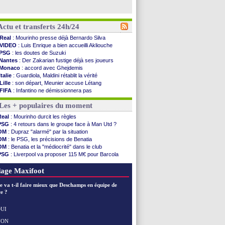
Actu et transferts 24h/24
Real
: Mourinho presse déjà Bernardo Silva
VIDEO
: Luis Enrique a bien accueilli Akliouche
PSG
: les doutes de Suzuki
Nantes
: Der Zakarian fustige déjà ses joueurs
Monaco
: accord avec Ghejdemis
Italie
: Guardiola, Maldini rétablit la vérité
Lille
: son départ, Meunier accuse Létang
FIFA
: Infantino ne démissionnera pas
Barça
: Flick esquive pour Ferran Torres
Les + populaires du moment
Liverpool
: Araujo, une option d'achat à 55 M€
Lens
: inquiétude pour Édouard
Real
: Mourinho durcit les règles
Man Utd
: Vitek vendu à Middlesbrough (off.)
PSG
: 4 retours dans le groupe face à Man Utd ?
PSV
: Sano recruté pour 14,5 M€ (officiel)
OM
: Dupraz "alarmé" par la situation
OM
: Coventry pense à Angel Gomes
OM
: le PSG, les précisions de Benatia
PSG
: Rafel Pol satisfait des progrès
OM
: Benatia et la "médiocrité" dans le club
Amical
: le Barça vainqueur puis battu
PSG
: Liverpool va proposer 115 M€ pour Barcola
Inter
: Calhanoglu prêt à prolonger
OM
: B. Genesio - "ce n'est pas idéal"
Nice
: Abdelmonem veut rester
OM
: Côme pousse pour Gouiri
age Maxifoot
L2
: le classement complet
L2
: les résultats de la soirée
e va t-il faire mieux que Deschamps en équipe de
Amical
: Le Havre renversé par Oviedo
e ?
Amical
: Nice battu aux tirs au but
Benfica
: Ivanovic proche de Lens
UI
OM
: Dupraz "alarmé" par la situation
NON
Voir les brèves précédentes