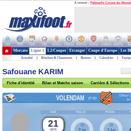
A retenir :
Palmarès Coupe du Mond
OM
PSG
Lyon
Lille
Monaco
Chelsea
Man Utd
Arsenal
Liverpool
ManCity
Ba
+ de clubs
Mercato
Ligue 1
L2/Coupes
Etranger
Coupe d'Europe
Les B
Actualité
|
Résultats & Classement
|
Buteurs
|
Calendrier
|
Equipe
Safouane KARIM
Fiche d'identité
Bilan et Matchs saison
Carrière & Sélections
Début Co
VOLENDAM
(P-B)
n.
AGE
TAILLE
POIDS
21
ans
? m
? kg