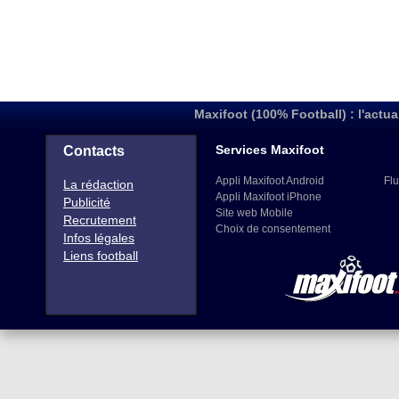
Maxifoot (100% Football) : l'actua
Services Maxifoot
Contacts
Appli Maxifoot Android
Flu
La rédaction
Appli Maxifoot iPhone
Publicité
Site web Mobile
Recrutement
Choix de consentement
Infos légales
Liens football