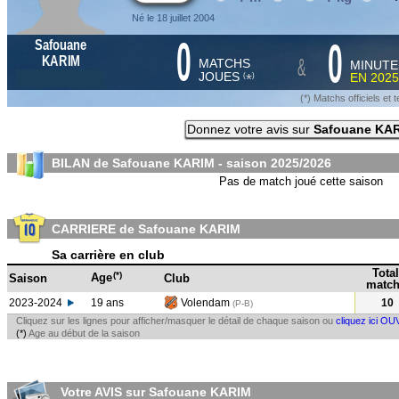
Né le 18 juillet 2004
0
0
Safouane
&
KARIM
MATCHS
MINUTE
JOUES
EN
2025
*
(
)
(*) Matchs officiels e
Donnez votre avis sur
Safouane KA
BILAN de Safouane KARIM - saison
2025/2026
Pas de match joué cette saison
CARRIERE de Safouane KARIM
Sa carrière en club
Total
(*)
Age
Saison
Club
match
2023-2024
19 ans
Volendam
10
(P-B
)
Cliquez sur les lignes pour afficher/masquer le détail de chaque saison ou
cliquez ici OU
(*)
Age au début de la saison
Votre AVIS sur Safouane KARIM