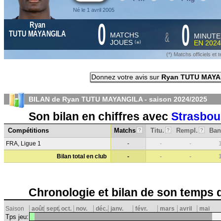
Né le 1 avril 2005
0
0
Ryan
&
TUTU MAYANGILA
MATCHS
MINUTE
JOUES
EN
2024
*
(
)
(*) Matchs officiels e
Donnez votre avis sur
Ryan TUTU MAYA
BILAN de Ryan TUTU MAYANGILA - saison
2024/2025
Son bilan en chiffres avec
Strasbou
Compétitions
Matchs
Titu.
Rempl.
Ban
?
?
?
FRA, Ligue 1
-
-
-
Bilan total en club
-
-
-
Chronologie et bilan de son temps 
Saison
août
sept.
oct.
nov.
déc.
janv.
févr.
mars
avril
mai
Tps jeu: