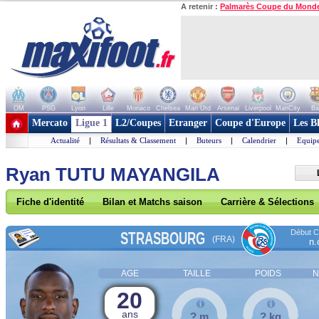
A retenir :
Palmarès Coupe du Mond
OM
PSG
Lyon
Lille
Monaco
Chelsea
Man Utd
Arsenal
Liverpool
ManCity
Ba
+ de clubs
Mercato
Ligue 1
L2/Coupes
Etranger
Coupe d'Europe
Les B
Actualité
|
Résultats & Classement
|
Buteurs
|
Calendrier
|
Equipe
Ryan TUTU MAYANGILA
Fiche d'identité
Bilan et Matchs saison
Carrière & Sélections
Début Co
STRASBOURG
(FRA)
n.
AGE
TAILLE
POIDS
N
20
ans
? m
? kg