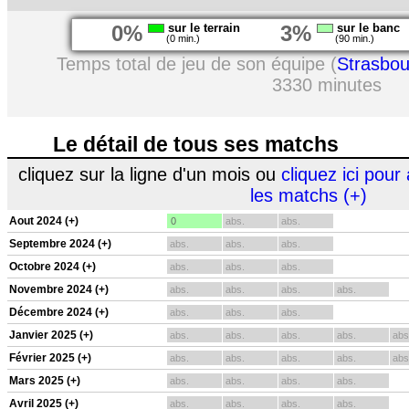
0%
sur le terrain
3%
sur le banc
(0 min.)
(90 min.)
Temps total de jeu de son équipe (
Strasbou
3330 minutes
Le détail de tous ses matchs
cliquez sur la ligne d'un mois ou
cliquez ici pour 
les matchs (+)
Aout 2024 (+)
0
abs.
abs.
Septembre 2024 (+)
abs.
abs.
abs.
Octobre 2024 (+)
abs.
abs.
abs.
Novembre 2024 (+)
abs.
abs.
abs.
abs.
Décembre 2024 (+)
abs.
abs.
abs.
Janvier 2025 (+)
abs.
abs.
abs.
abs.
abs
Février 2025 (+)
abs.
abs.
abs.
abs.
abs
Mars 2025 (+)
abs.
abs.
abs.
abs.
Avril 2025 (+)
abs.
abs.
abs.
abs.