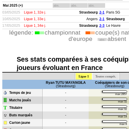
Mai 2025 (+)
abs.
abs.
abs.
03/05/2025
Ligue 1, 32e j.
Strasbourg
2-1
Paris SG
10/05/2025
Ligue 1, 33e j.
Angers
2-1
Strasbourg
17/05/2025
Ligue 1, 34e j.
Strasbourg
2-3
Le Havre
légende:
championnat
coupe(s) na
d'europe
absent
abs.
Ses stats comparées à ses coéquipi
joueurs évoluant en France
Ligue 1
Toutes compét.
Ryan TUTU MAYANGILA
Coéquipiers de son 
(Strasbourg)
(Strasbourg)
Temps de jeu
-
max:2857
Matchs joués
-
max:32
T
Titulaire
-
max:32
Buts marqués
-
max:14
Carton jaune
-
max:8