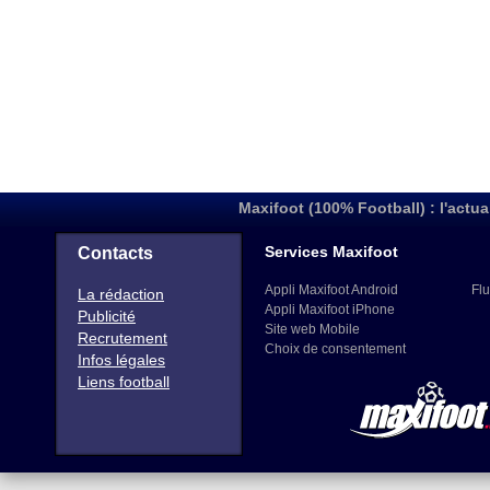
Maxifoot (100% Football) : l'actua
Services Maxifoot
Contacts
Appli Maxifoot Android
Flu
La rédaction
Appli Maxifoot iPhone
Publicité
Site web Mobile
Recrutement
Choix de consentement
Infos légales
Liens football