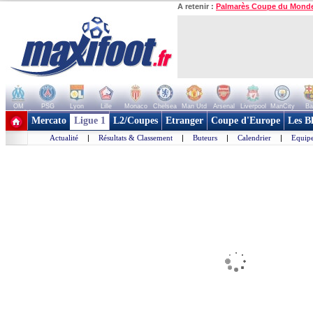
A retenir :
Palmarès Coupe du Mond
OM
PSG
Lyon
Lille
Monaco
Chelsea
Man Utd
Arsenal
Liverpool
ManCity
Ba
+ de clubs
Mercato
Ligue 1
L2/Coupes
Etranger
Coupe d'Europe
Les B
Actualité
|
Résultats & Classement
|
Buteurs
|
Calendrier
|
Equipe