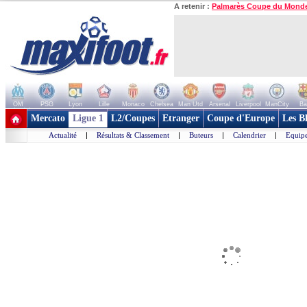
A retenir :
Palmarès Coupe du Mond
OM
PSG
Lyon
Lille
Monaco
Chelsea
Man Utd
Arsenal
Liverpool
ManCity
Ba
+ de clubs
Mercato
Ligue 1
L2/Coupes
Etranger
Coupe d'Europe
Les B
Actualité
|
Résultats & Classement
|
Buteurs
|
Calendrier
|
Equipe