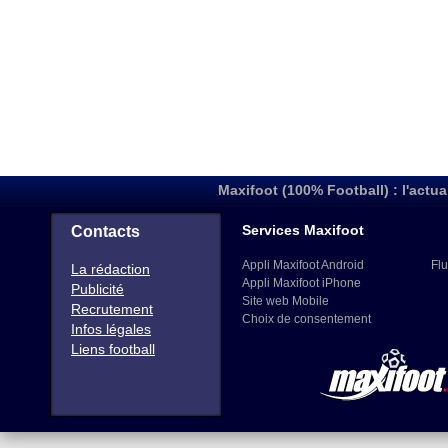
Maxifoot (100% Football) : l'actua
Services Maxifoot
Contacts
Appli Maxifoot Android
Flu
La rédaction
Appli Maxifoot iPhone
Publicité
Site web Mobile
Recrutement
Choix de consentement
Infos légales
Liens football