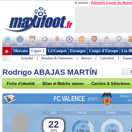
A retenir :
Palmarès Coupe du Mond
OM
PSG
Lyon
Lille
Monaco
Chelsea
Man Utd
Arsenal
Liverpool
ManCity
Ba
+ de clubs
Mercato
Ligue 1
L2/Coupes
Etranger
Coupe d'Europe
Les B
Actualité
|
Résultats & Classement
|
Buteurs
|
Calendrier
|
Equipe
Rodrigo ABAJAS MARTÍN
Fiche d'identité
Bilan et Matchs saison
Carrière & Sélections
Début Co
FC VALENCE
(ESP)
n.
AGE
TAILLE
POIDS
22
66%
ans
1,86 m
? kg