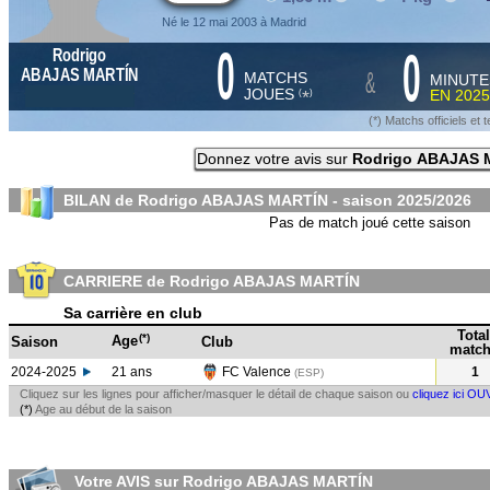
Né le 12 mai 2003 à Madrid
0
0
Rodrigo
&
ABAJAS MARTÍN
MATCHS
MINUTE
JOUES
EN
2025
*
(
)
(*) Matchs officiels e
Donnez votre avis sur
Rodrigo ABAJAS 
BILAN de Rodrigo ABAJAS MARTÍN - saison
2025/2026
Pas de match joué cette saison
CARRIERE de Rodrigo ABAJAS MARTÍN
Sa carrière en club
Total
(*)
Age
Saison
Club
match
2024-2025
21 ans
FC Valence
1
(ESP
)
Cliquez sur les lignes pour afficher/masquer le détail de chaque saison ou
cliquez ici OU
(*)
Age au début de la saison
Votre AVIS sur Rodrigo ABAJAS MARTÍN