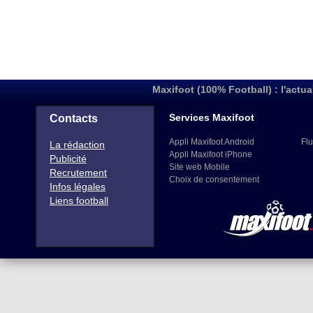
Maxifoot (100% Football) : l'actua
Services Maxifoot
Contacts
Appli Maxifoot Android
Flu
La rédaction
Appli Maxifoot iPhone
Publicité
Site web Mobile
Recrutement
Choix de consentement
Infos légales
Liens football