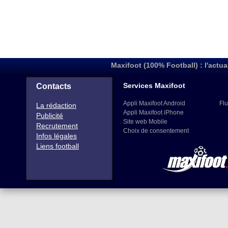
Maxifoot (100% Football) : l'actua
Services Maxifoot
Contacts
Appli Maxifoot Android
Flu
La rédaction
Appli Maxifoot iPhone
Publicité
Site web Mobile
Recrutement
Choix de consentement
Infos légales
Liens football