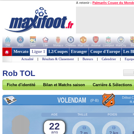
A retenir :
Palmarès Coupe du Mond
OM
PSG
Lyon
Lille
Monaco
Chelsea
Man Utd
Arsenal
Liverpool
ManCity
Ba
+ de clubs
Mercato
Ligue 1
L2/Coupes
Etranger
Coupe d'Europe
Les B
Actualité
|
Résultats & Classement
|
Buteurs
|
Calendrier
|
Equipe
Rob TOL
Fiche d'identité
Bilan et Matchs saison
Carrière & Sélections
Début Co
VOLENDAM
(P-B)
n.
AGE
TAILLE
POIDS
22
ans
? m
? kg