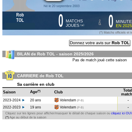
Né le 20 septembre 2003
0
0
Rob
&
TOL
MATCHS
MINUTE
JOUES
EN
2025
*
(
)
(*) Matchs officiels e
Donnez votre avis sur
Rob TOL
BILAN de Rob TOL - saison
2025/2026
Pas de match joué cette saison
CARRIERE de Rob TOL
Sa carrière en club
Total
(*)
Age
Saison
Club
match
2023-2024
20 ans
Volendam
-
(P-B
)
2022-2023
19 ans
Volendam
-
(P-B
)
Cliquez sur les lignes pour afficher/masquer le détail de chaque saison ou
cliquez ici OU
(*)
Age au début de la saison