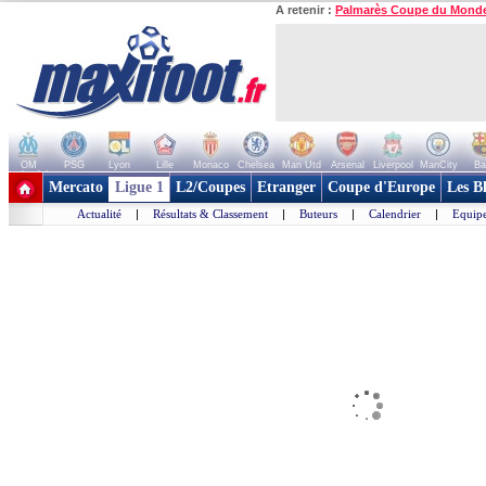
A retenir :
Palmarès Coupe du Mond
OM
PSG
Lyon
Lille
Monaco
Chelsea
Man Utd
Arsenal
Liverpool
ManCity
Ba
+ de clubs
Mercato
Ligue 1
L2/Coupes
Etranger
Coupe d'Europe
Les B
Actualité
|
Résultats & Classement
|
Buteurs
|
Calendrier
|
Equipe