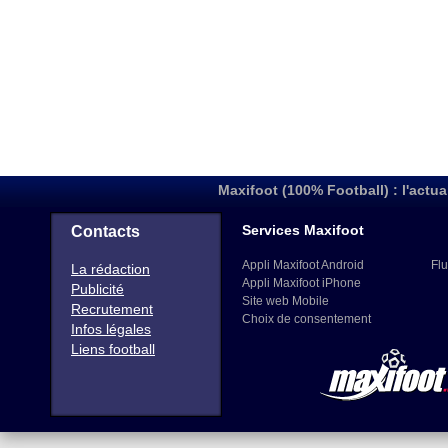
Maxifoot (100% Football) : l'actua
Services Maxifoot
Contacts
Appli Maxifoot Android
Flu
La rédaction
Appli Maxifoot iPhone
Publicité
Site web Mobile
Recrutement
Choix de consentement
Infos légales
Liens football