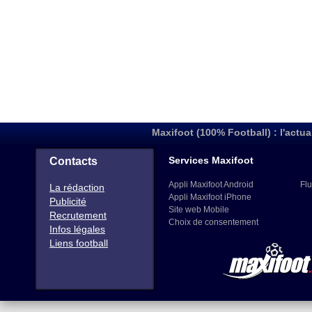
Maxifoot (100% Football) : l'actua
Services Maxifoot
Contacts
Appli Maxifoot Android
Flu
La rédaction
Appli Maxifoot iPhone
Publicité
Site web Mobile
Recrutement
Choix de consentement
Infos légales
Liens football