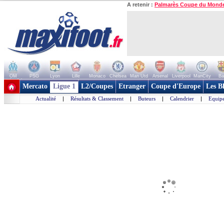
A retenir :
Palmarès Coupe du Mond
OM
PSG
Lyon
Lille
Monaco
Chelsea
Man Utd
Arsenal
Liverpool
ManCity
Ba
+ de clubs
Mercato
Ligue 1
L2/Coupes
Etranger
Coupe d'Europe
Les B
Actualité
|
Résultats & Classement
|
Buteurs
|
Calendrier
|
Equipe