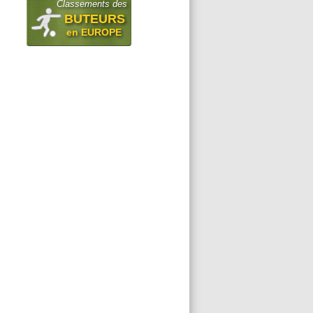
Classements des
BUTEURS
en EUROPE