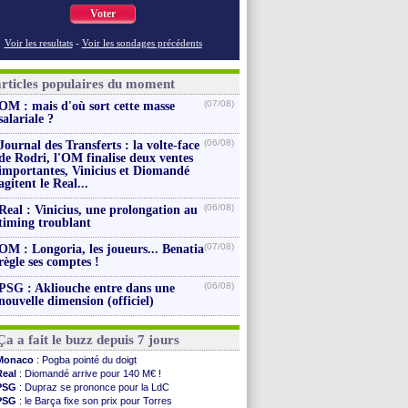
Voter
Voir les resultats
-
Voir les sondages précédents
articles populaires du moment
(07/08)
OM : mais d'où sort cette masse
salariale ?
(06/08)
Journal des Transferts : la volte-face
de Rodri, l'OM finalise deux ventes
importantes, Vinicius et Diomandé
agitent le Real...
(06/08)
Real : Vinicius, une prolongation au
timing troublant
(07/08)
OM : Longoria, les joueurs... Benatia
règle ses comptes !
(06/08)
PSG : Akliouche entre dans une
nouvelle dimension (officiel)
Ça a fait le buzz depuis 7 jours
Monaco
: Pogba pointé du doigt
Real
: Diomandé arrive pour 140 M€ !
PSG
: Dupraz se prononce pour la LdC
PSG
: le Barça fixe son prix pour Torres