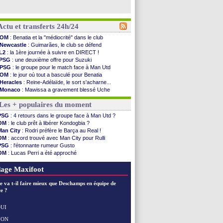
Actu et transferts 24h/24
OM
: Benatia et la "médiocrité" dans le club
Newcastle
: Guimarães, le club se défend
L2
: la 1ère journée à suivre en DIRECT !
PSG
: une deuxième offre pour Suzuki
PSG
: le groupe pour le match face à Man Utd
OM
: le jour où tout a basculé pour Benatia
Heracles
: Reine-Adélaïde, le sort s'acharne...
Monaco
: Mawissa a gravement blessé Uche
OM
: accord avec la Real Sociedad pour Aguerd
Les + populaires du moment
Barça
: Araujo va partir en prêt à Liverpool
OM
: Côme pousse pour Gouiri
PSG
: 4 retours dans le groupe face à Man Utd ?
Man Utd
: le groupe pour défier le PSG
OM
: le club prêt à libérer Kondogbia ?
L3
: Caen premier leader
Man City
: Rodri préfère le Barça au Real !
OM
: Højbjerg, son agent maintient le suspense
OM
: accord trouvé avec Man City pour Rulli
OM
: Gouiri évoque son avenir
PSG
: l'étonnante rumeur Gusto
Leipzig
: le transfert d'Asllani tombe à l'eau
OM
: Lucas Perri a été approché
L3
: 1ère utilisation du Football Video Support
OM
: une offre pour Bulka
OM
: Benatia envoie une pique à Longoria
Ouganda
: Owori battu à mort à Kampala
age Maxifoot
illarreal
: Al-Ahli veut Pape Gueye
Lyon
: la dernière saison de Fonseca ?
e va t-il faire mieux que Deschamps en équipe de
OM
: un nouveau prétendant pour Højbjerg
e ?
Brest
: un gardien norvégien en approche ?
OM
: McCourt a versé 120 M€ en 2026
UI
PSG
: 4 retours dans le groupe face à Man Utd ...
NON
Voir les brèves précédentes