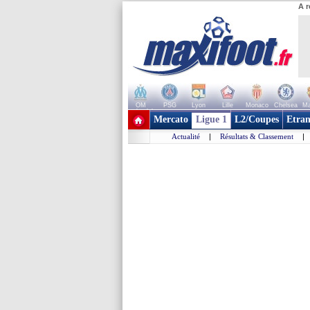
A r
OM
PSG
Lyon
Lille
Monaco
Chelsea
Ma
+ de clubs
Mercato
Ligue 1
L2/Coupes
Etran
Actualité
|
Résultats & Classement
|