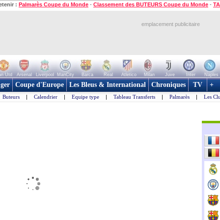
etenir :
Palmarès Coupe du Monde
-
Classement des BUTEURS Coupe du Monde
-
TA
emplacement publicitaire
n Utd
Arsenal
Liverpool
ManCity
Barca
Real
Atletico
Milan
Juve
Inter
Naples
ger
Coupe d'Europe
Les Bleus & International
Chroniques
TV
+
Buteurs
|
Calendrier
|
Equipe type
|
Tableau Transferts
|
Palmarès
|
Les Cl