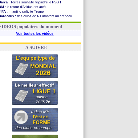
Barça
: Torres souhaite rejoindre le PSG !
OM
: le retour d'Adidas est acté
FIFA
: Infantino sollicite Trump
Bordeaux
: des clubs de N1 montent au créneau
Argentine
: quand Medina recadre... sa mère
Real
: le démenti de Leipzig pour Diomandé
VIDEOS populaires du moment
Voir toutes les vidéos
A SUIVRE
L'equipe type de
MONDIAL
2026
Le meilleur effectif
LIGUE 1
saison
2025-26
Indice MF :
l'état de
FORME
des clubs en europe