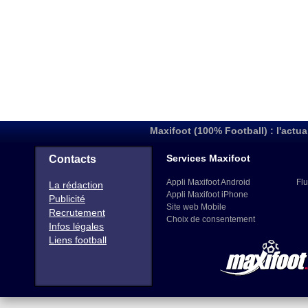
Maxifoot (100% Football) : l'actua
Services Maxifoot
Contacts
Appli Maxifoot Android
Flu
La rédaction
Appli Maxifoot iPhone
Publicité
Site web Mobile
Recrutement
Choix de consentement
Infos légales
Liens football