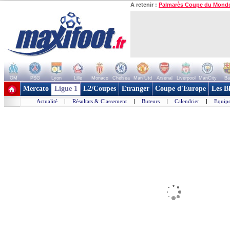
A retenir :
Palmarès Coupe du Mond
OM
PSG
Lyon
Lille
Monaco
Chelsea
Man Utd
Arsenal
Liverpool
ManCity
Ba
+ de clubs
Mercato
Ligue 1
L2/Coupes
Etranger
Coupe d'Europe
Les B
Actualité
|
Résultats & Classement
|
Buteurs
|
Calendrier
|
Equipe