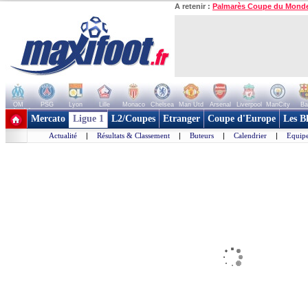
A retenir :
Palmarès Coupe du Mond
OM
PSG
Lyon
Lille
Monaco
Chelsea
Man Utd
Arsenal
Liverpool
ManCity
Ba
+ de clubs
Mercato
Ligue 1
L2/Coupes
Etranger
Coupe d'Europe
Les B
Actualité
|
Résultats & Classement
|
Buteurs
|
Calendrier
|
Equipe