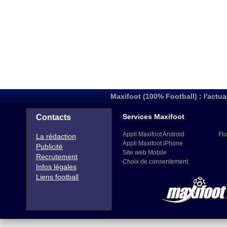
Maxifoot (100% Football) : l'actua
Services Maxifoot
Contacts
Appli Maxifoot Android
Flu
La rédaction
Appli Maxifoot iPhone
Publicité
Site web Mobile
Recrutement
Choix de consentement
Infos légales
Liens football