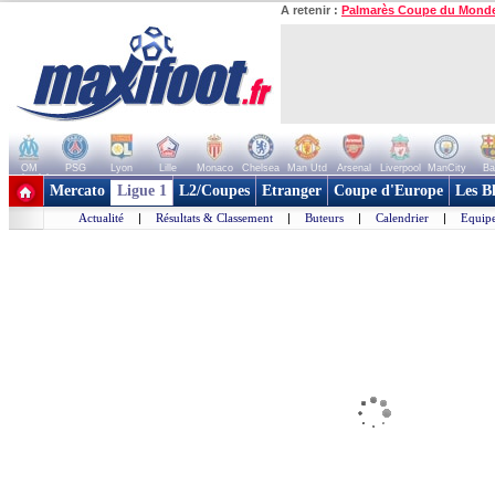
A retenir :
Palmarès Coupe du Mond
OM
PSG
Lyon
Lille
Monaco
Chelsea
Man Utd
Arsenal
Liverpool
ManCity
Ba
+ de clubs
Mercato
Ligue 1
L2/Coupes
Etranger
Coupe d'Europe
Les B
Actualité
|
Résultats & Classement
|
Buteurs
|
Calendrier
|
Equipe