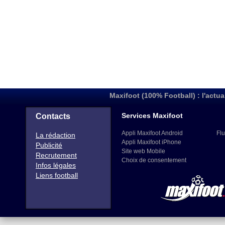
Maxifoot (100% Football) : l'actua
Services Maxifoot
Contacts
Appli Maxifoot Android
Flu
La rédaction
Appli Maxifoot iPhone
Publicité
Site web Mobile
Recrutement
Choix de consentement
Infos légales
Liens football