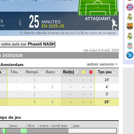
25
ATTAQUANT
&
HS
MINUTES
S
EN
2025-26
*
(
)
(*) Matchs officiels et temps de jeu en CLUB au cours de la saison
votre avis sur
Pharell NASH
mis à jour le 8 aoû. 2026
on
2025/2026
autres saisons >
x Amsterdam
s
Titu.
Rempl.
Banc
But(s)
Tps jeu
?
?
?
?
?
?
-
1
-
-
-
-
18'
-
1
2
-
-
-
4'
-
1
-
-
-
-
3'
-
3
2
-
-
-
25'
mps de jeu
janv.
févr.
mars
avril
mai
juin