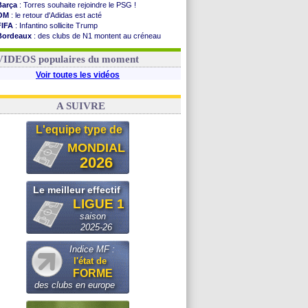
Barça
: Torres souhaite rejoindre le PSG !
OM
: le retour d'Adidas est acté
FIFA
: Infantino sollicite Trump
Bordeaux
: des clubs de N1 montent au créneau
Argentine
: quand Medina recadre... sa mère
Real
: le démenti de Leipzig pour Diomandé
VIDEOS populaires du moment
Voir toutes les vidéos
A SUIVRE
L'equipe type de
MONDIAL
2026
Le meilleur effectif
LIGUE 1
saison
2025-26
Indice MF :
l'état de
FORME
des clubs en europe