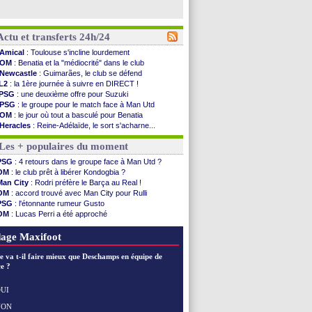
Actu et transferts 24h/24
Amical
: Toulouse s'incline lourdement
OM
: Benatia et la "médiocrité" dans le club
Newcastle
: Guimarães, le club se défend
L2
: la 1ère journée à suivre en DIRECT !
PSG
: une deuxième offre pour Suzuki
PSG
: le groupe pour le match face à Man Utd
OM
: le jour où tout a basculé pour Benatia
Heracles
: Reine-Adélaïde, le sort s'acharne...
Monaco
: Mawissa a gravement blessé Uche
Les + populaires du moment
OM
: accord avec la Real Sociedad pour Aguerd
Barça
: Araujo va partir en prêt à Liverpool
PSG
: 4 retours dans le groupe face à Man Utd ?
OM
: Côme pousse pour Gouiri
OM
: le club prêt à libérer Kondogbia ?
Man Utd
: le groupe pour défier le PSG
Man City
: Rodri préfère le Barça au Real !
L3
: Caen premier leader
OM
: accord trouvé avec Man City pour Rulli
OM
: Højbjerg, son agent maintient le suspense
PSG
: l'étonnante rumeur Gusto
OM
: Gouiri évoque son avenir
OM
: Lucas Perri a été approché
Leipzig
: le transfert d'Asllani tombe à l'eau
OM
: une offre pour Bulka
L3
: 1ère utilisation du Football Video Support
Ouganda
: Owori battu à mort à Kampala
age Maxifoot
OM
: Benatia envoie une pique à Longoria
illarreal
: Al-Ahli veut Pape Gueye
e va t-il faire mieux que Deschamps en équipe de
Lyon
: la dernière saison de Fonseca ?
e ?
OM
: un nouveau prétendant pour Højbjerg
Brest
: un gardien norvégien en approche ?
UI
OM
: McCourt a versé 120 M€ en 2026
NON
Voir les brèves précédentes