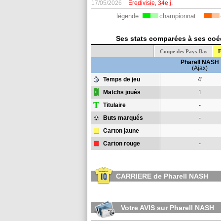
17/05/2026
Eredivisie, 34e j.
légende:
championnat
Ses stats comparées à ses coéq
Coupe des Pays-Bas
E
Pharell NASH
(Ajax)
Temps de jeu
4'
Matchs joués
1
T
Titulaire
-
Buts marqués
-
Carton jaune
-
Carton rouge
-
CARRIERE de Pharell NASH
Votre AVIS sur Pharell NASH