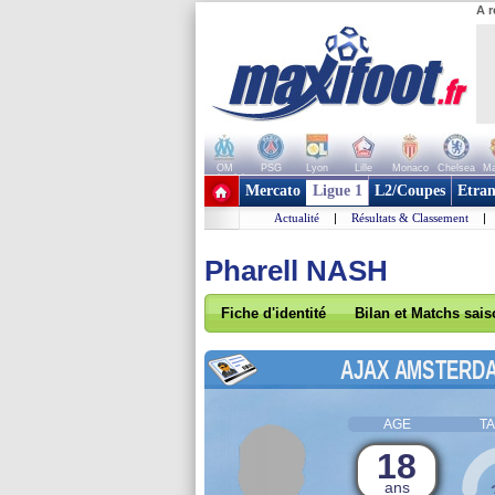
A r
OM
PSG
Lyon
Lille
Monaco
Chelsea
Ma
+ de clubs
Mercato
Ligue 1
L2/Coupes
Etran
Actualité
|
Résultats & Classement
|
Pharell NASH
Fiche d'identité
Bilan et Matchs sai
AJAX AMSTERD
AGE
TA
18
ans