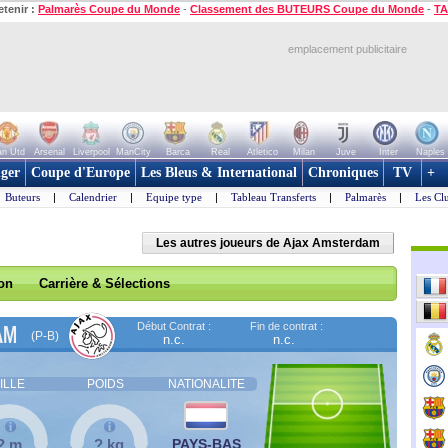
etenir :
Palmarès Coupe du Monde
-
Classement des BUTEURS Coupe du Monde
-
TA
emplacement publicitaire
n Utd
Arsenal
Liverpool
ManCity
Barca
Real
Atletico
Milan
Juve
Inter
Naples
ger
Coupe d'Europe
Les Bleus & International
Chroniques
TV
+
Buteurs
|
Calendrier
|
Equipe type
|
Tableau Transferts
|
Palmarès
|
Les Cl
Les autres joueurs de Ajax Amsterdam
son
Carrière & Sélections
Début Contrat :
Fin de contrat :
AM
(P-B)
n.c.
n.c.
ILLE
POIDS
NATIONALITE
? m
? kg
PAYS-BAS