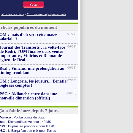
Voter
Voir les resultats
-
Voir les sondages précédents
articles populaires du moment
(07/08)
OM : mais d'où sort cette masse
salariale ?
(06/08)
Journal des Transferts : la volte-face
de Rodri, l'OM finalise deux ventes
importantes, Vinicius et Diomandé
agitent le Real...
(06/08)
Real : Vinicius, une prolongation au
timing troublant
(07/08)
OM : Longoria, les joueurs... Benatia
règle ses comptes !
(06/08)
PSG : Akliouche entre dans une
nouvelle dimension (officiel)
Ça a fait le buzz depuis 7 jours
Monaco
: Pogba pointé du doigt
Real
: Diomandé arrive pour 140 M€ !
PSG
: Dupraz se prononce pour la LdC
PSG
: le Barça fixe son prix pour Torres