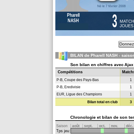
Né le 7 février 2008
3
Pharell
NASH
MATC
JOUE
Donnez 
BILAN de Pharell NASH - sais
Son bilan en chiffres avec Aja
Compétitions
Match
P-B, Coupe des Pays-Bas
1
P-B, Eredivisie
1
EUR, Ligue des Champions
1
Bilan total en club
3
Chronologie et bilan de son te
Saison
août
sept.
oct.
nov.
déc.
Tps jeu: