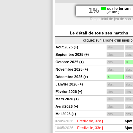
1%
sur le terrain
(25 min.)
Temps total de jeu de son
Le détail de tous ses matchs
cliquez sur la ligne d'un mois 
Aout 2025 (+)
abs.
abs.
Septembre 2025 (+)
abs.
abs.
Octobre 2025 (+)
abs.
0
Novembre 2025 (+)
abs.
abs.
Décembre 2025 (+)
4
abs.
Janvier 2026 (+)
abs.
abs.
Février 2026 (+)
abs.
abs.
Mars 2026 (+)
abs.
abs.
Avril 2026 (+)
abs.
abs.
Mai 2026 (+)
abs.
abs.
02/05/2026
Eredivisie, 32e j.
Ajax
10/05/2026
Eredivisie, 33e j.
Ajax