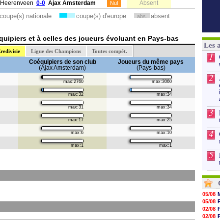
Heerenveen
0-0
Ajax Amsterdam
Absent
Nul
coupe(s) nationale
coupe(s) d'europe
absent
abs.
uipiers et à celles des joueurs évoluant en Pays-bas
Les 
redivisie
Ligue des Champions
Toutes compét.
1
Coéquipiers de son club
Joueurs du même pays
(Ajax Amsterdam)
(Pays-bas)
2
max:2760
max:3060
max:32
max:34
max:31
max:34
3
max:17
max:25
4
max:6
max:10
max:1
max:1
5
05/08
05/08
02/08
02/08