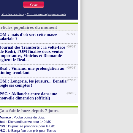
Voter
Voir les resultats
-
Voir les sondages précédents
articles populaires du moment
(07/08)
OM : mais d'où sort cette masse
salariale ?
(06/08)
Journal des Transferts : la volte-face
de Rodri, l'OM finalise deux ventes
importantes, Vinicius et Diomandé
agitent le Real...
(06/08)
Real : Vinicius, une prolongation au
timing troublant
(07/08)
OM : Longoria, les joueurs... Benatia
règle ses comptes !
(06/08)
PSG : Akliouche entre dans une
nouvelle dimension (officiel)
Ça a fait le buzz depuis 7 jours
Monaco
: Pogba pointé du doigt
Real
: Diomandé arrive pour 140 M€ !
PSG
: Dupraz se prononce pour la LdC
PSG
: le Barça fixe son prix pour Torres