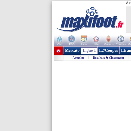
A r
OM
PSG
Lyon
Lille
Monaco
Chelsea
Ma
+ de clubs
Mercato
Ligue 1
L2/Coupes
Etran
Actualité
|
Résultats & Classement
|