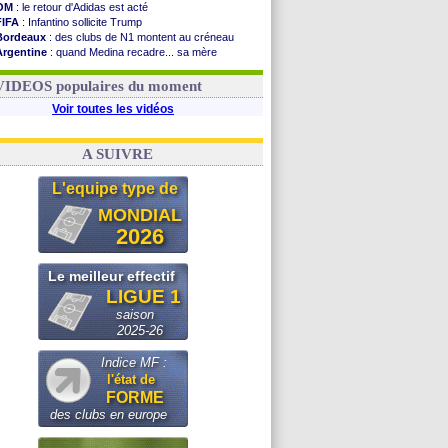
OM
: le retour d'Adidas est acté
FIFA
: Infantino sollicite Trump
Bordeaux
: des clubs de N1 montent au créneau
Argentine
: quand Medina recadre... sa mère
Real
: le démenti de Leipzig pour Diomandé
OM
: Paixão attire un 2e club anglais
VIDEOS populaires du moment
Voir toutes les vidéos
A SUIVRE
L'equipe type de
MONDIAL
2026
Le meilleur effectif
LIGUE 1
saison
2025-26
Indice MF :
l'état de
FORME
des clubs en europe