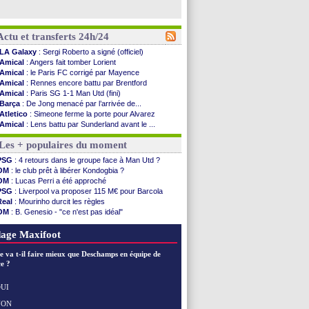
Actu et transferts 24h/24
LA Galaxy
: Sergi Roberto a signé (officiel)
Amical
: Angers fait tomber Lorient
Amical
: le Paris FC corrigé par Mayence
Amical
: Rennes encore battu par Brentford
Amical
: Paris SG 1-1 Man Utd (fini)
Barça
: De Jong menacé par l’arrivée de...
Atletico
: Simeone ferme la porte pour Alvarez
Amical
: Lens battu par Sunderland avant le ...
Nottingham
: O. Diomande arrive pour 40 M€
Les + populaires du moment
Amical
: Strasbourg s'incline encore
Amical
: Lille s'impose à Hambourg
PSG
: 4 retours dans le groupe face à Man Utd ?
Lens
: Ganiou prolongé jusqu'en 2030 (officiel)
OM
: le club prêt à libérer Kondogbia ?
OM
: le PSG, les précisions de Benatia
OM
: Lucas Perri a été approché
Amical
: Paris SG-Man Utd, les compos
PSG
: Liverpool va proposer 115 M€ pour Barcola
Amical
: Chelsea corrige l'AC Milan
Real
: Mourinho durcit les règles
Argentine
: Messi perd son papa
OM
: B. Genesio - "ce n'est pas idéal"
Amical
: l'Inter s'offre la Juventus
OM
: Côme pousse pour Gouiri
Atletico
: Almada rejoint River Plate (off.)
L1
: prison avec sursis requis contre un arbitre
age Maxifoot
Monaco
: Camara a la cote en Angleterre
Amical
: encore une défaite pour Strasbourg
e va t-il faire mieux que Deschamps en équipe de
OM
: la piste Goore en attaque
e ?
PSG
: ça négocie avec le Barça pour Torres
Amical
: Rennes s'incline contre Brentford
UI
Arsenal
: c'est signé pour Guimaraes (officiel)
NON
Voir les brèves précédentes