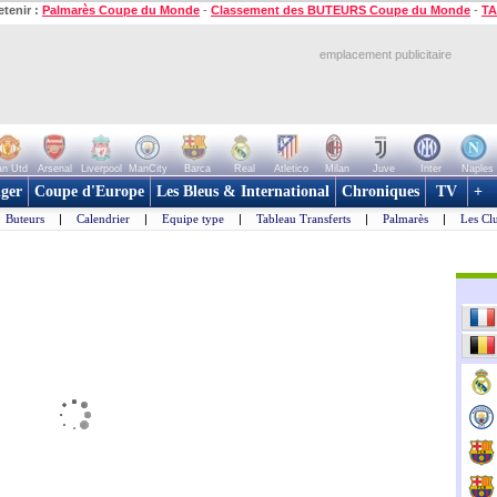
etenir :
Palmarès Coupe du Monde
-
Classement des BUTEURS Coupe du Monde
-
TA
emplacement publicitaire
n Utd
Arsenal
Liverpool
ManCity
Barca
Real
Atletico
Milan
Juve
Inter
Naples
ger
Coupe d'Europe
Les Bleus & International
Chroniques
TV
+
Buteurs
|
Calendrier
|
Equipe type
|
Tableau Transferts
|
Palmarès
|
Les Cl