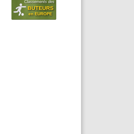
Classements des
BUTEURS
en EUROPE