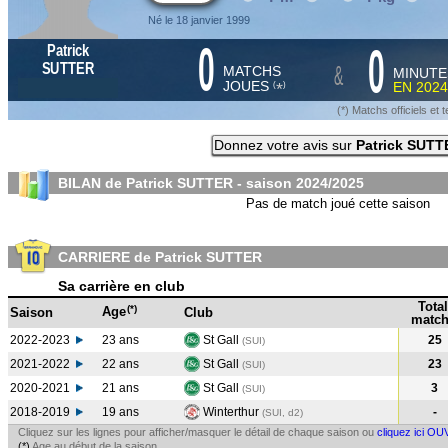
Né le 18 janvier 1999
0
0
Patrick
&
SUTTER
MATCHS
MINUTE
JOUES
EN
2024
*
(
)
(*) Matchs officiels e
Donnez votre avis sur
Patrick SUTT
BILAN de Patrick SUTTER - saison
2024/2025
Pas de match joué cette saison
CARRIERE de Patrick SUTTER
Sa carrière en club
Total
(*)
Age
Saison
Club
match
2022-2023
23 ans
St Gall
25
(SUI
)
2021-2022
22 ans
St Gall
23
(SUI
)
2020-2021
21 ans
St Gall
3
(SUI
)
2018-2019
19 ans
Winterthur
-
(SUI, d2)
Cliquez sur les lignes pour afficher/masquer le détail de chaque saison ou
cliquez ici OU
(*)
Age au début de la saison