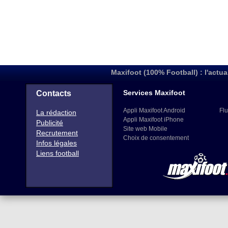
Maxifoot (100% Football) : l'actua
Services Maxifoot
Contacts
Appli Maxifoot Android
Flu
La rédaction
Appli Maxifoot iPhone
Publicité
Site web Mobile
Recrutement
Choix de consentement
Infos légales
Liens football