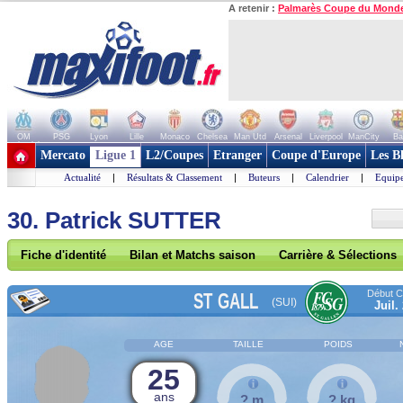
A retenir :
Palmarès Coupe du Mond
OM
PSG
Lyon
Lille
Monaco
Chelsea
Man Utd
Arsenal
Liverpool
ManCity
Ba
+ de clubs
Mercato
Ligue 1
L2/Coupes
Etranger
Coupe d'Europe
Les B
Actualité
|
Résultats & Classement
|
Buteurs
|
Calendrier
|
Equipe
30. Patrick SUTTER
Fiche d'identité
Bilan et Matchs saison
Carrière & Sélections
Début Co
ST GALL
(SUI)
Juil.
AGE
TAILLE
POIDS
25
ans
? m
? kg