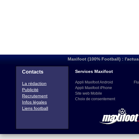
Maxifoot (100% Football) : l'actua
Services Maxifoot
Contacts
Appli Maxifoot Android
Flu
La rédaction
Appli Maxifoot iPhone
Publicité
Site web Mobile
Recrutement
Choix de consentement
Infos légales
Liens football