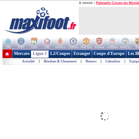
A retenir :
Palmarès Coupe du Mond
OM
PSG
Lyon
Lille
Monaco
Chelsea
Man Utd
Arsenal
Liverpool
ManCity
Ba
+ de clubs
Mercato
Ligue 1
L2/Coupes
Etranger
Coupe d'Europe
Les B
Actualité
|
Résultats & Classement
|
Buteurs
|
Calendrier
|
Equipe