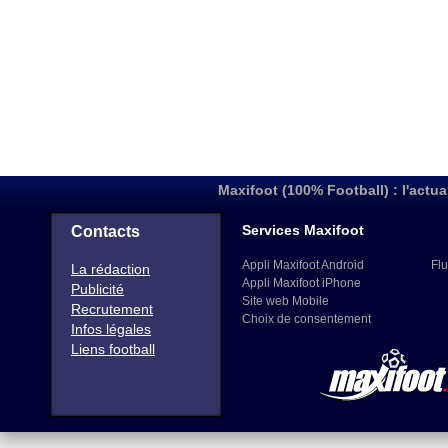
Maxifoot (100% Football) : l'actua
Services Maxifoot
Contacts
Appli Maxifoot Android
Flu
La rédaction
Appli Maxifoot iPhone
Publicité
Site web Mobile
Recrutement
Choix de consentement
Infos légales
Liens football