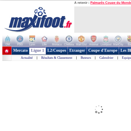
A retenir :
Palmarès Coupe du Mond
OM
PSG
Lyon
Lille
Monaco
Chelsea
Man Utd
Arsenal
Liverpool
ManCity
Ba
+ de clubs
Mercato
Ligue 1
L2/Coupes
Etranger
Coupe d'Europe
Les B
Actualité
|
Résultats & Classement
|
Buteurs
|
Calendrier
|
Equipe