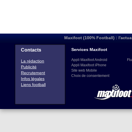
Maxifoot (100% Football) : l'actua
Services Maxifoot
Contacts
Appli Maxifoot Android
Flu
La rédaction
Appli Maxifoot iPhone
Publicité
Site web Mobile
Recrutement
Choix de consentement
Infos légales
Liens football