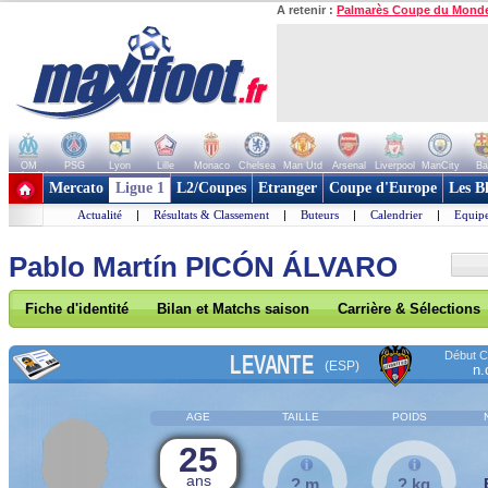
A retenir :
Palmarès Coupe du Mond
OM
PSG
Lyon
Lille
Monaco
Chelsea
Man Utd
Arsenal
Liverpool
ManCity
Ba
+ de clubs
Mercato
Ligue 1
L2/Coupes
Etranger
Coupe d'Europe
Les B
Actualité
|
Résultats & Classement
|
Buteurs
|
Calendrier
|
Equipe
Pablo Martín PICÓN ÁLVARO
Fiche d'identité
Bilan et Matchs saison
Carrière & Sélections
Début Co
LEVANTE
(ESP)
n.
AGE
TAILLE
POIDS
25
ans
? m
? kg