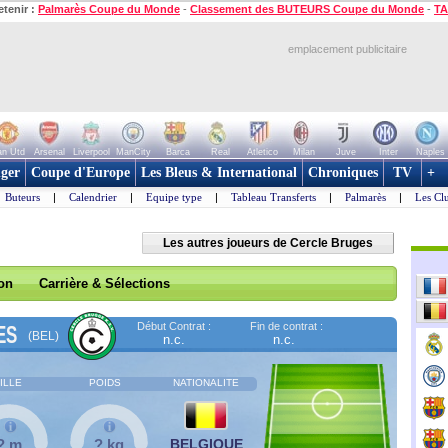
etenir :
Palmarès Coupe du Monde
-
Classement des BUTEURS Coupe du Monde
-
TA
emplacement publicitaire
n Utd
Arsenal
Liverpool
ManCity
Barca
Real
Atletico
Milan
Juve
Inter
Naples
ger
Coupe d'Europe
Les Bleus & International
Chroniques
TV
+
Buteurs
|
Calendrier
|
Equipe type
|
Tableau Transferts
|
Palmarès
|
Les Cl
Les autres joueurs de Cercle Bruges
son
Carrière & Sélections
Début Contrat :
Fin de contrat :
ES
(BEL)
n.c.
n.c.
ILLE
POIDS
NATIONALITE
? m
? kg
BELGIQUE