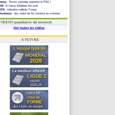
Barça
: Torres souhaite rejoindre le PSG !
OM
: le retour d'Adidas est acté
FIFA
: Infantino sollicite Trump
Bordeaux
: des clubs de N1 montent au créneau
Argentine
: quand Medina recadre... sa mère
Real
: le démenti de Leipzig pour Diomandé
VIDEOS populaires du moment
Voir toutes les vidéos
A SUIVRE
L'equipe type de
MONDIAL
2026
Le meilleur effectif
LIGUE 1
saison
2025-26
Indice MF :
l'état de
FORME
des clubs en europe