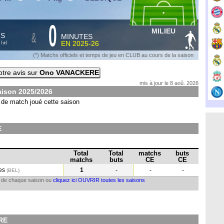
0
MILIEU
&
HS
MINUTES
S
EN
2025-26
*
(
)
(*) Matchs officiels et temps de jeu en CLUB au cours de la saison
tre avis sur
Ono VANACKERE
mis à jour le 8 aoû. 2026
aison
2025/2026
de match joué cette saison
E
Total
Total
matchs
buts
matchs
buts
CE
CE
ges
1
-
-
-
(BEL
)
il de chaque saison ou
cliquez ici OUVRIR toutes les saisons
RE