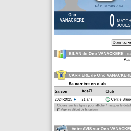
Né le 10 mars 2003
0
Ono
VANACKERE
MATC
JOUE
Donnez vo
BILAN de Ono VANACKERE - s
Pas 
CARRIERE de Ono VANACKER
Sa carrière en club
(*)
Age
Saison
Club
2024-2025
21 ans
Cercle Bru
Cliquez sur les lignes pour afficher/masquer le déta
(*)
Age au début de la saison
Votre AVIS sur Ono VANACKE