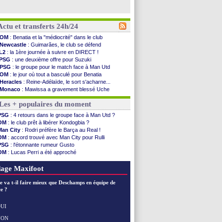
Actu et transferts 24h/24
OM
: Benatia et la "médiocrité" dans le club
Newcastle
: Guimarães, le club se défend
L2
: la 1ère journée à suivre en DIRECT !
PSG
: une deuxième offre pour Suzuki
PSG
: le groupe pour le match face à Man Utd
OM
: le jour où tout a basculé pour Benatia
Heracles
: Reine-Adélaïde, le sort s'acharne...
Monaco
: Mawissa a gravement blessé Uche
OM
: accord avec la Real Sociedad pour Aguerd
Les + populaires du moment
Barça
: Araujo va partir en prêt à Liverpool
OM
: Côme pousse pour Gouiri
PSG
: 4 retours dans le groupe face à Man Utd ?
Man Utd
: le groupe pour défier le PSG
OM
: le club prêt à libérer Kondogbia ?
L3
: Caen premier leader
Man City
: Rodri préfère le Barça au Real !
OM
: Højbjerg, son agent maintient le suspense
OM
: accord trouvé avec Man City pour Rulli
OM
: Gouiri évoque son avenir
PSG
: l'étonnante rumeur Gusto
Leipzig
: le transfert d'Asllani tombe à l'eau
OM
: Lucas Perri a été approché
L3
: 1ère utilisation du Football Video Support
OM
: une offre pour Bulka
OM
: Benatia envoie une pique à Longoria
Ouganda
: Owori battu à mort à Kampala
age Maxifoot
illarreal
: Al-Ahli veut Pape Gueye
Lyon
: la dernière saison de Fonseca ?
e va t-il faire mieux que Deschamps en équipe de
OM
: un nouveau prétendant pour Højbjerg
e ?
Brest
: un gardien norvégien en approche ?
OM
: McCourt a versé 120 M€ en 2026
UI
PSG
: 4 retours dans le groupe face à Man Utd ...
NON
Voir les brèves précédentes