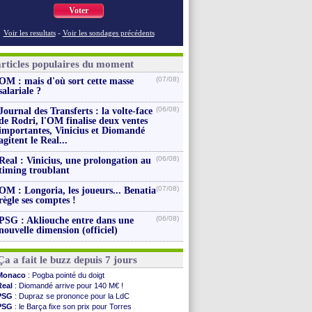
Voter
Voir les resultats
-
Voir les sondages précédents
articles populaires du moment
(07/08)
OM : mais d'où sort cette masse
salariale ?
(06/08)
Journal des Transferts : la volte-face
de Rodri, l'OM finalise deux ventes
importantes, Vinicius et Diomandé
agitent le Real...
(06/08)
Real : Vinicius, une prolongation au
timing troublant
(07/08)
OM : Longoria, les joueurs... Benatia
règle ses comptes !
(06/08)
PSG : Akliouche entre dans une
nouvelle dimension (officiel)
Ça a fait le buzz depuis 7 jours
Monaco
: Pogba pointé du doigt
Real
: Diomandé arrive pour 140 M€ !
PSG
: Dupraz se prononce pour la LdC
PSG
: le Barça fixe son prix pour Torres