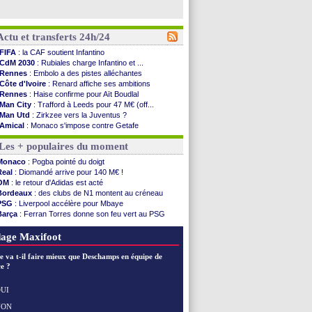
Actu et transferts 24h/24
FIFA
: la CAF soutient Infantino
CdM 2030
: Rubiales charge Infantino et ...
Rennes
: Embolo a des pistes alléchantes
Côte d'Ivoire
: Renard affiche ses ambitions
Rennes
: Haise confirme pour Aït Boudlal
Man City
: Trafford à Leeds pour 47 M€ (off...
Man Utd
: Zirkzee vers la Juventus ?
Amical
: Monaco s'impose contre Getafe
Nantes
: Der Zakarian et sa relation avec Kita
Les + populaires du moment
OM
: le club prêt à libérer Kondogbia ?
Monaco
: le message touchant d'Akliouche
Monaco
: Pogba pointé du doigt
FIFA
: Tebas en remet une couche
Real
: Diomandé arrive pour 140 M€ !
FIFA
: l'UEFA maintient la pression
OM
: le retour d'Adidas est acté
PSG
: Tebas encense Luis Enrique
Bordeaux
: des clubs de N1 montent au créneau
Real
: Vinicius jusqu'en 2032 (officiel)
PSG
: Liverpool accélère pour Mbaye
Lyon
: Mangala va rejoindre Getafe
Barça
: Ferran Torres donne son feu vert au PSG
OM
: une offre refusée pour Aguerd
PSG
: Luis Enrique satisfait malgré tout
Real
: c'est confirmé pour Vinicius
Man City
: Rodri préfère le Barça au Real !
age Maxifoot
Troyes
: Junior Diaz jusqu'en 2030 (officiel)
PSG
: Akliouche a signé (officiel)
e va t-il faire mieux que Deschamps en équipe de
OM
: une offre pour Bulka
e ?
PSG
: contrat signé pour Akliouche
Ouganda
: Owori battu à mort à Kampala
UI
Arsenal
: Arteta veut créer une dynastie
NON
Voir les brèves précédentes