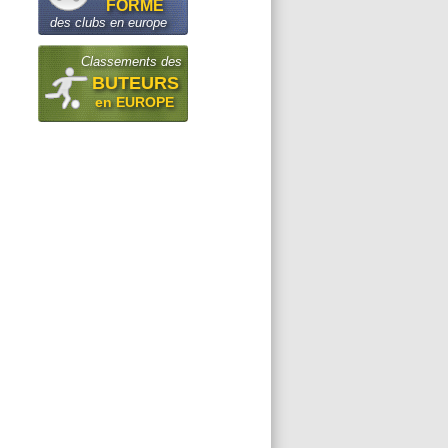
FORME
des clubs en europe
Classements des
BUTEURS
en EUROPE