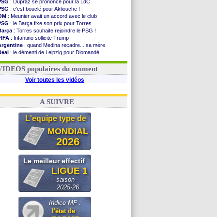
PSG
: Dupraz se prononce pour la LdC
PSG
: c'est bouclé pour Akliouche !
OM
: Meunier avait un accord avec le club
PSG
: le Barça fixe son prix pour Torres
Barça
: Torres souhaite rejoindre le PSG !
FIFA
: Infantino sollicite Trump
Argentine
: quand Medina recadre... sa mère
Real
: le démenti de Leipzig pour Diomandé
OM
: Paixão attire un 2e club anglais
FIFA
: le conseiller d'Infantino démissionne !
VIDEOS populaires du moment
Voir toutes les vidéos
A SUIVRE
L'equipe type de
MONDIAL
2026
Le meilleur effectif
LIGUE 1
saison
2025-26
Indice MF :
l'état de