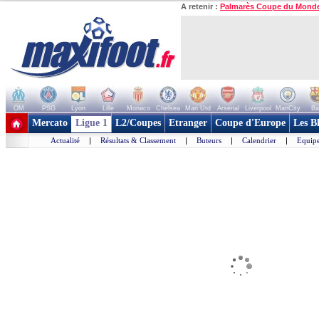
A retenir :
Palmarès Coupe du Mond
OM
PSG
Lyon
Lille
Monaco
Chelsea
Man Utd
Arsenal
Liverpool
ManCity
Ba
+ de clubs
Mercato
Ligue 1
L2/Coupes
Etranger
Coupe d'Europe
Les B
Actualité
|
Résultats & Classement
|
Buteurs
|
Calendrier
|
Equipe