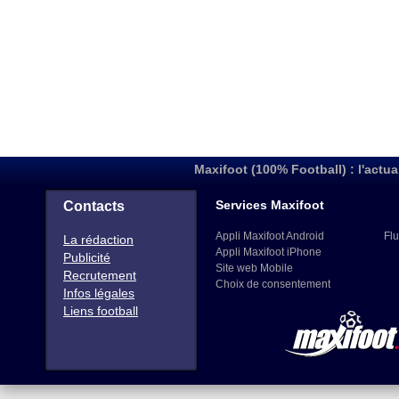
Maxifoot (100% Football) : l'actua
Services Maxifoot
Contacts
Appli Maxifoot Android
Flu
La rédaction
Appli Maxifoot iPhone
Publicité
Site web Mobile
Recrutement
Choix de consentement
Infos légales
Liens football