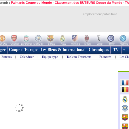
etenir :
Palmarès Coupe du Monde
-
Classement des BUTEURS Coupe du Monde
-
TA
emplacement publicitaire
n Utd
Arsenal
Liverpool
ManCity
Barca
Real
Atletico
Milan
Juve
Inter
Naples
ger
Coupe d'Europe
Les Bleus & International
Chroniques
TV
+
Buteurs
|
Calendrier
|
Equipe type
|
Tableau Transferts
|
Palmarès
|
Les Cl