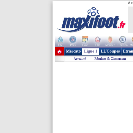
A r
OM
PSG
Lyon
Lille
Monaco
Chelsea
Ma
+ de clubs
Mercato
Ligue 1
L2/Coupes
Etran
Actualité
|
Résultats & Classement
|