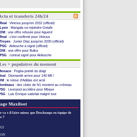
Actu et transferts 24h/24
Real
: Vinicius jusqu'en 2032 (officiel)
Lyon
: Mangala va rejoindre Getafe
OM
: une offre refusée pour Aguerd
Real
: c'est confirmé pour Vinicius
Troyes
: Junior Diaz jusqu'en 2030 (officiel)
PSG
: Akliouche a signé (officiel)
OM
: une offre pour Bulka
PSG
: contrat signé pour Akliouche
Ouganda
: Owori battu à mort à Kampala
Les + populaires du moment
Arsenal
: Arteta veut créer une dynastie
Chelsea
: Palace a fait son offre pour Disasi
Monaco
: Pogba pointé du doigt
FIFA
: le gouvernement espagnol s'en mêle
Real
: Diomandé arrive pour 140 M€ !
PSG
: l'étonnante rumeur Gusto
OM
: le retour d'Adidas est acté
Bologne
: Dallinga est sur le marché
Bordeaux
: des clubs de N1 montent au créneau
OM
: accord trouvé avec Man City pour Rulli
PSG
: Liverpool accélère pour Mbaye
OM
: Medina vers Leverkusen pour 25 M€
PSG
: Luis Enrique satisfait malgré tout
Uruguay
: Forlan nommé sélectionneur (officiel)
Barça
: Ferran Torres donne son feu vert au PSG
Séville
: Juanlu signe à Bournemouth (officiel)
Real
: une nouvelle offre pour Vinicius
age Maxifoot
PSG
: Ndjantou heureux d'avoir rejoué
Real
: Diomandé pour 140 M€ ! (officiel)
e va t-il faire mieux que Deschamps en équipe de
Man City
: Rodri préfère le Barça au Real !
e ?
Rennes
: Aït Boudlal veut rejoindre Fulham
Aston Villa
: Liverpool cible aussi Konsa
UI
OM
: une approche pour Diatta
NON
Voir les brèves précédentes