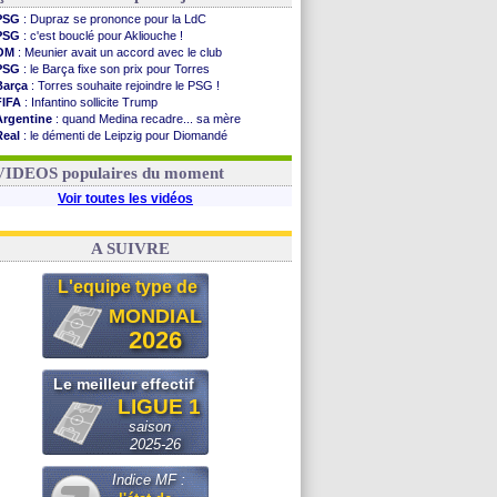
PSG
: Dupraz se prononce pour la LdC
PSG
: c'est bouclé pour Akliouche !
OM
: Meunier avait un accord avec le club
PSG
: le Barça fixe son prix pour Torres
Barça
: Torres souhaite rejoindre le PSG !
FIFA
: Infantino sollicite Trump
Argentine
: quand Medina recadre... sa mère
Real
: le démenti de Leipzig pour Diomandé
OM
: Paixão attire un 2e club anglais
FIFA
: le conseiller d'Infantino démissionne !
VIDEOS populaires du moment
Voir toutes les vidéos
A SUIVRE
L'equipe type de
MONDIAL
2026
Le meilleur effectif
LIGUE 1
saison
2025-26
Indice MF :