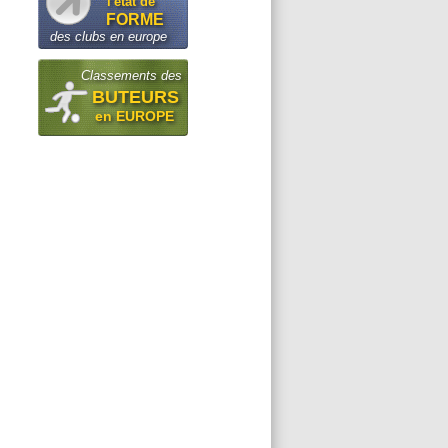
l'état de
FORME
des clubs en europe
Classements des
BUTEURS
en EUROPE