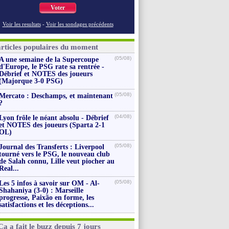
Voter
Voir les resultats
-
Voir les sondages précédents
articles populaires du moment
(05/08)
A une semaine de la Supercoupe
d'Europe, le PSG rate sa rentrée -
Débrief et NOTES des joueurs
(Majorque 3-0 PSG)
(05/08)
Mercato : Deschamps, et maintenant
?
(04/08)
Lyon frôle le néant absolu - Débrief
et NOTES des joueurs (Sparta 2-1
OL)
(05/08)
Journal des Transferts : Liverpool
tourné vers le PSG, le nouveau club
de Salah connu, Lille veut piocher au
Real...
(05/08)
Les 5 infos à savoir sur OM - Al-
Shahaniya (3-0) : Marseille
progresse, Paixão en forme, les
satisfactions et les déceptions...
Ça a fait le buzz depuis 7 jours