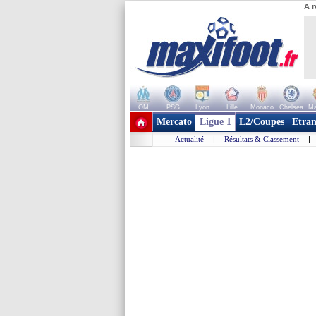
A r
OM
PSG
Lyon
Lille
Monaco
Chelsea
Ma
+ de clubs
Mercato
Ligue 1
L2/Coupes
Etran
Actualité
|
Résultats & Classement
|