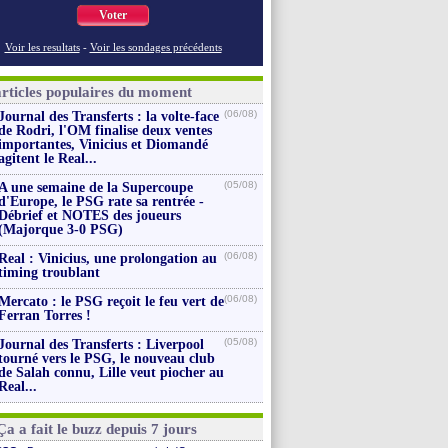
Voter
Voir les resultats
-
Voir les sondages précédents
articles populaires du moment
(06/08)
Journal des Transferts : la volte-face
de Rodri, l'OM finalise deux ventes
importantes, Vinicius et Diomandé
agitent le Real...
(05/08)
A une semaine de la Supercoupe
d'Europe, le PSG rate sa rentrée -
Débrief et NOTES des joueurs
(Majorque 3-0 PSG)
(06/08)
Real : Vinicius, une prolongation au
timing troublant
(06/08)
Mercato : le PSG reçoit le feu vert de
Ferran Torres !
(05/08)
Journal des Transferts : Liverpool
tourné vers le PSG, le nouveau club
de Salah connu, Lille veut piocher au
Real...
Ça a fait le buzz depuis 7 jours