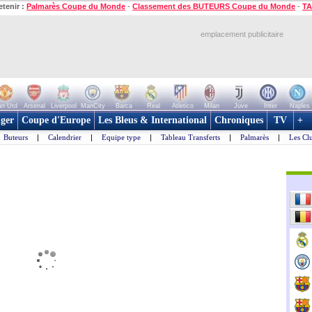
etenir :
Palmarès Coupe du Monde
-
Classement des BUTEURS Coupe du Monde
-
TA
emplacement publicitaire
n Utd
Arsenal
Liverpool
ManCity
Barca
Real
Atletico
Milan
Juve
Inter
Naples
ger
Coupe d'Europe
Les Bleus & International
Chroniques
TV
+
Buteurs
|
Calendrier
|
Equipe type
|
Tableau Transferts
|
Palmarès
|
Les Cl