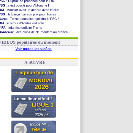
PSG
: Dupraz se prononce pour la LdC
PSG
: c'est bouclé pour Akliouche !
OM
: Meunier avait un accord avec le club
PSG
: le Barça fixe son prix pour Torres
Barça
: Torres souhaite rejoindre le PSG !
OM
: le retour d'Adidas est acté
FIFA
: Infantino sollicite Trump
Bordeaux
: des clubs de N1 montent au créneau
Argentine
: quand Medina recadre... sa mère
Real
: le démenti de Leipzig pour Diomandé
VIDEOS populaires du moment
Voir toutes les vidéos
A SUIVRE
L'equipe type de
MONDIAL
2026
Le meilleur effectif
LIGUE 1
saison
2025-26
Indice MF :
l'état de