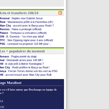
Actu et transferts 24h/24
Arsenal
: Naples vise Gabriel Jesus
Real
: Mastantuono prêté à la Fiorentina (off.)
Man City
: accord avec le Barça pour Rodri ?
Rennes
: Haise a prolongé (officiel)
Palace
: Tomiyasu a convaincu (officiel)
OM
: B. Genesio - "ce n'est pas idéal"
TFC
: Sion Oppong signe pour 4 ans (officiel)
PSG
: Liverpool va proposer 115 M€ pour ...
Norvège
: la démission d'Infantino réclamée
Les + populaires du moment
PSG
: Mbaye, deux pistes se détachent
Monaco
: Filipe Luis veut remplacer Akliouche
Monaco
: Pogba pointé du doigt
Grenade
: Luca Zidane va changer de club
Real
: Diomandé arrive pour 140 M€ !
Juve
: Zhegrova très clair sur son futur
OM
: le club prêt à libérer Kondogbia ?
OM
: Aguerd, le plan B de Naples
Man City
: Rodri préfère le Barça au Real !
Arsenal
: Guimarães a signé son contrat
Barça
: Ferran Torres donne son feu vert au PSG
Nantes
: direction Chypre pour Duverne
OM
: accord trouvé avec Man City pour Rulli
Monaco
: le remplaçant d'Akliouche en ...
PSG
: l'étonnante rumeur Gusto
Man Utd
: Bayindir signe au Celta (officiel)
OM
: une offre pour Bulka
age Maxifoot
Man City
: Enzo Fernandez pour l'après-Rodri ?
Naples
: l'option Monaco pour Lukaku !
e va t-il faire mieux que Deschamps en équipe de
OM
: Lucas Perri a été approché
e ?
PSG
: le coach de l'Ajax insiste pour Godts
PSG
: une 2e offre en préparation pour Godts
UI
Francfort
: Dina Ebimbe signe à Schalke (off.)
NON
Voir les brèves précédentes