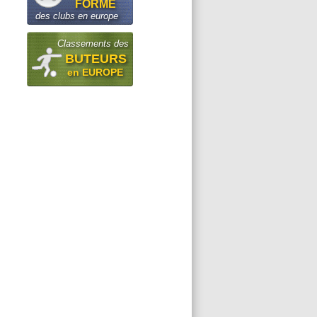
FORME
des clubs en europe
Classements des
BUTEURS
en EUROPE