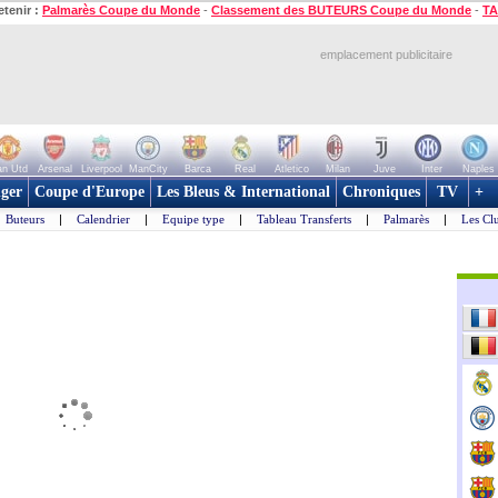
etenir :
Palmarès Coupe du Monde
-
Classement des BUTEURS Coupe du Monde
-
TA
emplacement publicitaire
n Utd
Arsenal
Liverpool
ManCity
Barca
Real
Atletico
Milan
Juve
Inter
Naples
ger
Coupe d'Europe
Les Bleus & International
Chroniques
TV
+
Buteurs
|
Calendrier
|
Equipe type
|
Tableau Transferts
|
Palmarès
|
Les Cl