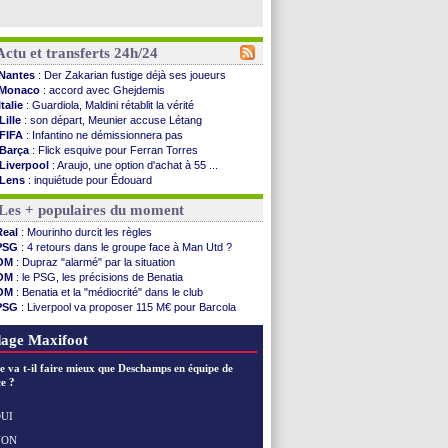
Actu et transferts 24h/24
Nantes
: Der Zakarian fustige déjà ses joueurs
Monaco
: accord avec Ghejdemis
Italie
: Guardiola, Maldini rétablit la vérité
Lille
: son départ, Meunier accuse Létang
FIFA
: Infantino ne démissionnera pas
Barça
: Flick esquive pour Ferran Torres
Liverpool
: Araujo, une option d'achat à 55 ...
Lens
: inquiétude pour Édouard
Man Utd
: Vitek vendu à Middlesbrough (off.)
Les + populaires du moment
PSV
: Sano recruté pour 14,5 M€ (officiel)
OM
: Coventry pense à Angel Gomes
Real
: Mourinho durcit les règles
PSG
: Rafel Pol satisfait des progrès
PSG
: 4 retours dans le groupe face à Man Utd ?
Amical
: le Barça vainqueur puis battu
OM
: Dupraz "alarmé" par la situation
Inter
: Calhanoglu prêt à prolonger
OM
: le PSG, les précisions de Benatia
Nice
: Abdelmonem veut rester
OM
: Benatia et la "médiocrité" dans le club
L2
: le classement complet
PSG
: Liverpool va proposer 115 M€ pour Barcola
L2
: les résultats de la soirée
OM
: B. Genesio - "ce n'est pas idéal"
Amical
: Le Havre renversé par Oviedo
OM
: Côme pousse pour Gouiri
age Maxifoot
Amical
: Nice battu aux tirs au but
Benfica
: Ivanovic proche de Lens
e va t-il faire mieux que Deschamps en équipe de
OM
: Dupraz "alarmé" par la situation
e ?
Atletico
: Alvarez, le Barça va revoir son offre
Lorient
: Mbamba prêté par Leverkusen (officiel)
UI
Amical
: le Real bat Ferencvaros
NON
Voir les brèves précédentes