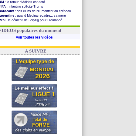
OM
: le retour d'Adidas est acté
FIFA
: Infantino sollicite Trump
Bordeaux
: des clubs de N1 montent au créneau
Argentine
: quand Medina recadre... sa mère
Real
: le démenti de Leipzig pour Diomandé
OM
: le club prêt à libérer Kondogbia ?
OM
: Paixão attire un 2e club anglais
VIDEOS populaires du moment
Voir toutes les vidéos
A SUIVRE
L'equipe type de
MONDIAL
2026
Le meilleur effectif
LIGUE 1
saison
2025-26
Indice MF :
l'état de
FORME
des clubs en europe