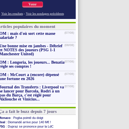
Voter
Voir les resultats
-
Voir les sondages précédents
articles populaires du moment
(07/08)
OM : mais d'où sort cette masse
salariale ?
(08/08)
Une bonne mise en jambes - Débrief
et NOTES des joueurs (PSG 1-1
Manchester United)
(07/08)
OM : Longoria, les joueurs... Benatia
règle ses comptes !
(07/08)
OM : McCourt a (encore) dépensé
une fortune en 2026
(07/08)
Journal des Transferts : Liverpool va
se lancer pour Barcola, Rodri à un
pas du Barça, c'est réglé pour
Akliouche et Vinicius...
Ça a fait le buzz depuis 7 jours
Monaco
: Pogba pointé du doigt
Real
: Diomandé arrive pour 140 M€ !
PSG
: Dupraz se prononce pour la LdC