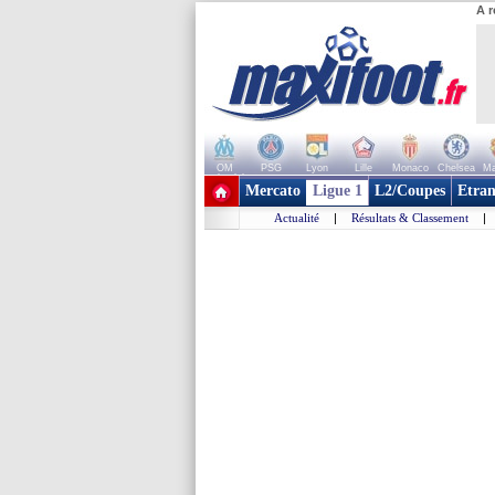
A r
OM
PSG
Lyon
Lille
Monaco
Chelsea
Ma
+ de clubs
Mercato
Ligue 1
L2/Coupes
Etran
Actualité
|
Résultats & Classement
|