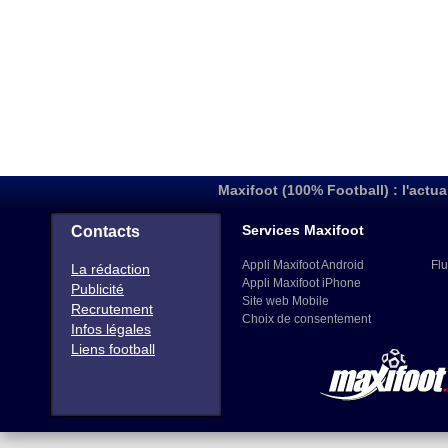
Maxifoot (100% Football) : l'actua
Services Maxifoot
Contacts
Appli Maxifoot Android
Flu
La rédaction
Appli Maxifoot iPhone
Publicité
Site web Mobile
Recrutement
Choix de consentement
Infos légales
Liens football