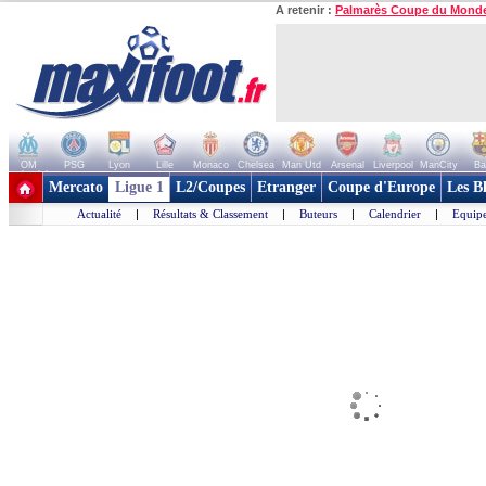
A retenir :
Palmarès Coupe du Mond
OM
PSG
Lyon
Lille
Monaco
Chelsea
Man Utd
Arsenal
Liverpool
ManCity
Ba
+ de clubs
Mercato
Ligue 1
L2/Coupes
Etranger
Coupe d'Europe
Les B
Actualité
|
Résultats & Classement
|
Buteurs
|
Calendrier
|
Equipe