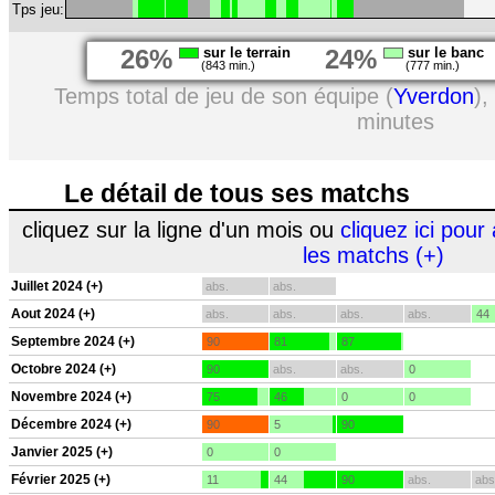
Tps jeu:
26%
sur le terrain
24%
sur le banc
(843 min.)
(777 min.)
Temps total de jeu de son équipe (
Yverdon
),
minutes
Le détail de tous ses matchs
cliquez sur la ligne d'un mois ou
cliquez ici pour 
les matchs (+)
Juillet 2024 (+)
abs.
abs.
Aout 2024 (+)
abs.
abs.
abs.
abs.
44
Septembre 2024 (+)
90
81
87
Octobre 2024 (+)
90
abs.
abs.
0
Novembre 2024 (+)
75
46
0
0
Décembre 2024 (+)
90
5
90
Janvier 2025 (+)
0
0
Février 2025 (+)
11
44
90
abs.
abs