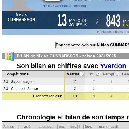
Né le 27 avril 1991 à Tønsberg
13
843
Niklas
&
GUNNARSSON
MATCHS
MI
JOUES
E
*
(
)
(*) Matchs officiels e
Donnez votre avis sur
Niklas GUNNAR
BILAN de Niklas GUNNARSSON - saison
2024/2025
Son bilan en chiffres avec
Yverdon
Compétitions
Matchs
Titu.
Rempl.
Ban
?
?
?
SUI, Super League
11
7
4
SUI, Coupe de Suisse
2
2
-
-
Bilan total en club
13
9
4
Chronologie et bilan de son temps 
Saison
j
août
sept.
oct.
nov.
déc.
j
févr.
mars
avril
mai