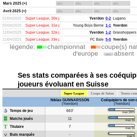
Mars 2025 (+)
abs.
abs.
abs.
abs.
Avril 2025 (+)
abs.
abs.
abs.
abs.
01/04/2025
Super League, 30e j.
Yverdon
0-2
Lugano
05/04/2025
Super League, 31e j.
Young Boys Berne
1-1
Yverdon
12/04/2025
Super League, 32e j.
Yverdon
1-2
Grasshoppers 
21/04/2025
Super League, 33e j.
FC Bale
5-0
Yverdon
légende:
championnat
coupe(s) na
d'europe
absent
abs.
Ses stats comparées à ses coéquipi
joueurs évoluant en Suisse
Super League
Coupe de Suisse
Toutes com
Niklas GUNNARSSON
Coéquipiers de son 
(Yverdon)
(Yverdon)
Temps de jeu
663'
max:2970
Matchs joués
11
max:33
T
Titulaire
7
max:33
Buts marqués
-
max:6