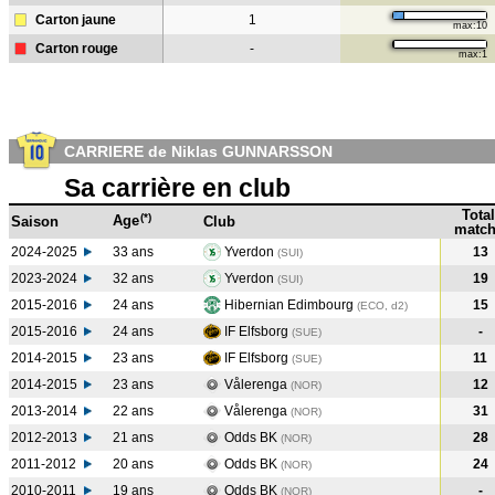
Carton jaune
1
max:10
Carton rouge
-
max:1
CARRIERE de Niklas GUNNARSSON
Sa carrière en club
Total
(*)
Age
Saison
Club
match
2024-2025
33 ans
Yverdon
13
(SUI)
2023-2024
32 ans
Yverdon
19
(SUI
)
2015-2016
24 ans
Hibernian Edimbourg
15
(ECO, d2)
2015-2016
24 ans
IF Elfsborg
-
(SUE
)
2014-2015
23 ans
IF Elfsborg
11
(SUE
)
2014-2015
23 ans
Vålerenga
12
(NOR
)
2013-2014
22 ans
Vålerenga
31
(NOR
)
2012-2013
21 ans
Odds BK
28
(NOR
)
2011-2012
20 ans
Odds BK
24
(NOR
)
2010-2011
19 ans
Odds BK
-
(NOR
)