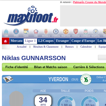
A retenir :
Palmarès Coupe du Mond
OM
PSG
Lyon
Lille
Monaco
Chelsea
Man Utd
Arsenal
Liverpool
ManCity
Ba
+ de clubs
Mercato
Ligue 1
L2/Coupes
Etranger
Coupe d'Europe
Les B
Actualité
|
Résultats & Classement
|
Buteurs
|
Calendrier
|
Equipe
Niklas GUNNARSSON
Fiche d'identité
Bilan et Matchs saison
Carrière & Sélections
Début Co
YVERDON
(SUI)
n.
AGE
TAILLE
POIDS
N
34
74%
82%
ans
1,88 m
83 kg