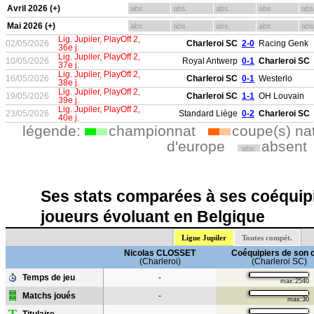
Avril 2026 (+)
abs.
abs.
abs.
abs.
abs
Mai 2026 (+)
abs.
abs.
abs.
abs.
abs
Lig. Jupiler, PlayOff 2,
02/05/2026
Charleroi SC
2-0
Racing Genk
36e j.
Lig. Jupiler, PlayOff 2,
10/05/2026
Royal Antwerp
0-1
Charleroi SC
37e j.
Lig. Jupiler, PlayOff 2,
16/05/2026
Charleroi SC
0-1
Westerlo
38e j.
Lig. Jupiler, PlayOff 2,
19/05/2026
Charleroi SC
1-1
OH Louvain
39e j.
Lig. Jupiler, PlayOff 2,
23/05/2026
Standard Liège
0-2
Charleroi SC
40e j.
légende:
championnat
coupe(s) na
d'europe
absent
abs.
Ses stats comparées à ses coéquipi
joueurs évoluant en Belgique
Ligue Jupiler
Toutes compét.
Nicolas CLOSSET
Coéquipiers de son 
(Charleroi)
(Charleroi SC)
Temps de jeu
-
max:2540
Matchs joués
-
max:30