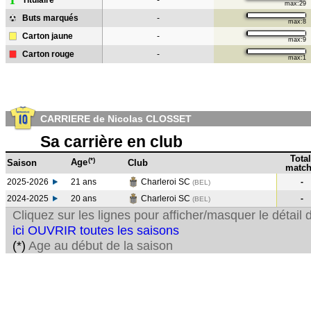
T
Titulaire
-
max:29
Buts marqués
-
max:8
Carton jaune
-
max:9
Carton rouge
-
max:1
CARRIERE de Nicolas CLOSSET
Sa carrière en club
Total
(*)
Age
Saison
Club
match
2025-2026
21 ans
Charleroi SC
-
(BEL)
2024-2025
20 ans
Charleroi SC
-
(BEL
)
Cliquez sur les lignes pour afficher/masquer le détai
ici OUVRIR toutes les saisons
(*)
Age au début de la saison