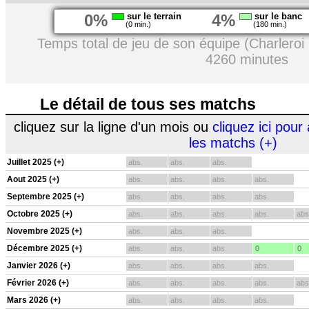
0%
sur le terrain
4%
sur le banc
(0 min.)
(180 min.)
Temps total de jeu de son équipe (Charleroi
4260 minutes
Le détail de tous ses matchs
cliquez sur la ligne d'un mois ou
cliquez ici pour 
les matchs (+)
Juillet 2025 (+)
abs.
abs.
abs.
Aout 2025 (+)
abs.
abs.
abs.
abs.
Septembre 2025 (+)
abs.
abs.
abs.
abs.
Octobre 2025 (+)
abs.
abs.
abs.
abs.
abs
Novembre 2025 (+)
abs.
abs.
abs.
Décembre 2025 (+)
abs.
abs.
abs.
0
0
Janvier 2026 (+)
abs.
abs.
abs.
abs.
Février 2026 (+)
abs.
abs.
abs.
abs.
abs
Mars 2026 (+)
abs.
abs.
abs.
abs.