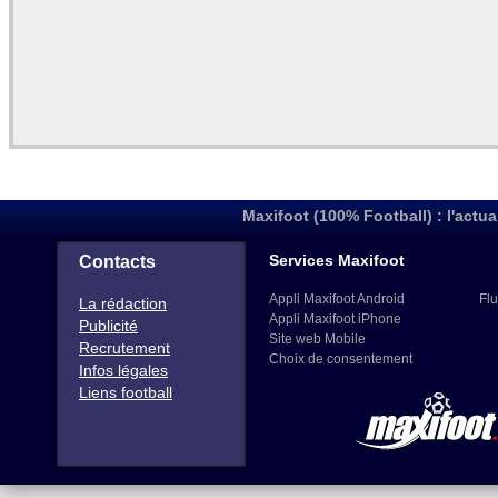
Maxifoot (100% Football) : l'actua
Services Maxifoot
Contacts
Appli Maxifoot Android
Flu
La rédaction
Appli Maxifoot iPhone
Publicité
Site web Mobile
Recrutement
Choix de consentement
Infos légales
Liens football