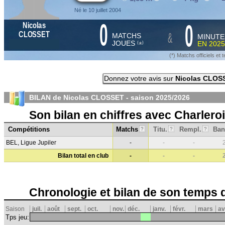
Né le 10 juillet 2004
0
0
Nicolas
&
CLOSSET
MATCHS
MINUTE
JOUES
EN
2025
*
(
)
(*) Matchs officiels e
Donnez votre avis sur
Nicolas CLOS
BILAN de Nicolas CLOSSET - saison
2025/2026
Son bilan en chiffres avec Charlero
Compétitions
Matchs
Titu.
Rempl.
Ban
?
?
?
BEL, Ligue Jupiler
-
-
-
Bilan total en club
-
-
-
Chronologie et bilan de son temps 
Saison
juil.
août
sept.
oct.
nov.
déc.
janv.
févr.
mars
av
Tps jeu: