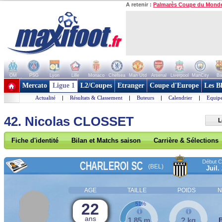
A retenir :
Palmarès Coupe du Mond
OM
PSG
Lyon
Lille
Monaco
Chelsea
Man Utd
Arsenal
Liverpool
ManCity
Ba
+ de clubs
Mercato
Ligue 1
L2/Coupes
Etranger
Coupe d'Europe
Les B
Actualité
|
Résultats & Classement
|
Buteurs
|
Calendrier
|
Equipe
42. Nicolas CLOSSET
L
Fiche d'identité
Bilan et Matchs saison
Carrière & Sélections
Début Co
CHARLEROI SC
(BEL)
Juil.
AGE
TAILLE
POIDS
N
22
51%
ans
1,85 m
? kg