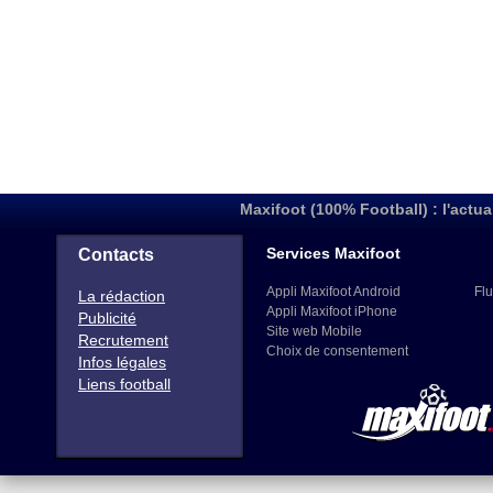
Maxifoot (100% Football) : l'actua
Services Maxifoot
Contacts
Appli Maxifoot Android
Flu
La rédaction
Appli Maxifoot iPhone
Publicité
Site web Mobile
Recrutement
Choix de consentement
Infos légales
Liens football