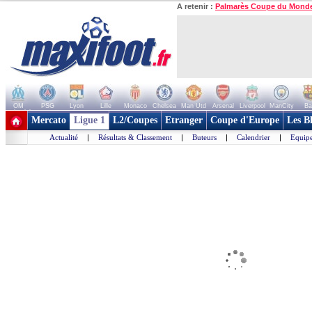
A retenir :
Palmarès Coupe du Mond
OM
PSG
Lyon
Lille
Monaco
Chelsea
Man Utd
Arsenal
Liverpool
ManCity
Ba
+ de clubs
Mercato
Ligue 1
L2/Coupes
Etranger
Coupe d'Europe
Les B
Actualité
|
Résultats & Classement
|
Buteurs
|
Calendrier
|
Equipe