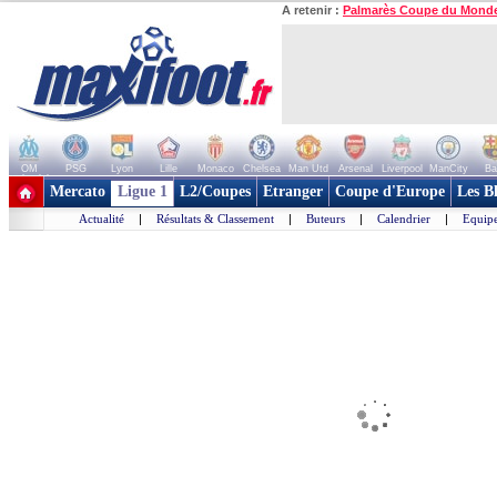
A retenir :
Palmarès Coupe du Mond
OM
PSG
Lyon
Lille
Monaco
Chelsea
Man Utd
Arsenal
Liverpool
ManCity
Ba
+ de clubs
Mercato
Ligue 1
L2/Coupes
Etranger
Coupe d'Europe
Les B
Actualité
|
Résultats & Classement
|
Buteurs
|
Calendrier
|
Equipe