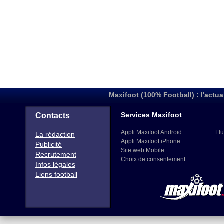
Maxifoot (100% Football) : l'actua
Services Maxifoot
Contacts
Appli Maxifoot Android
Flu
La rédaction
Appli Maxifoot iPhone
Publicité
Site web Mobile
Recrutement
Choix de consentement
Infos légales
Liens football