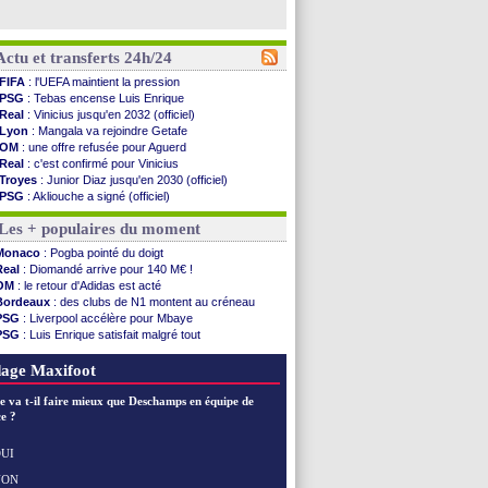
Actu et transferts 24h/24
FIFA
: l'UEFA maintient la pression
PSG
: Tebas encense Luis Enrique
Real
: Vinicius jusqu'en 2032 (officiel)
Lyon
: Mangala va rejoindre Getafe
OM
: une offre refusée pour Aguerd
Real
: c'est confirmé pour Vinicius
Troyes
: Junior Diaz jusqu'en 2030 (officiel)
PSG
: Akliouche a signé (officiel)
OM
: une offre pour Bulka
Les + populaires du moment
PSG
: contrat signé pour Akliouche
Ouganda
: Owori battu à mort à Kampala
Monaco
: Pogba pointé du doigt
Arsenal
: Arteta veut créer une dynastie
Real
: Diomandé arrive pour 140 M€ !
Chelsea
: Palace a fait son offre pour Disasi
OM
: le retour d'Adidas est acté
FIFA
: le gouvernement espagnol s'en mêle
Bordeaux
: des clubs de N1 montent au créneau
PSG
: l'étonnante rumeur Gusto
PSG
: Liverpool accélère pour Mbaye
Bologne
: Dallinga est sur le marché
PSG
: Luis Enrique satisfait malgré tout
OM
: accord trouvé avec Man City pour Rulli
Barça
: Ferran Torres donne son feu vert au PSG
OM
: Medina vers Leverkusen pour 25 M€
Real
: une nouvelle offre pour Vinicius
age Maxifoot
Uruguay
: Forlan nommé sélectionneur (officiel)
Séville
: Juanlu signe à Bournemouth (officiel)
e va t-il faire mieux que Deschamps en équipe de
PSG
: Ndjantou heureux d'avoir rejoué
e ?
Real
: Diomandé pour 140 M€ ! (officiel)
Man City
: Rodri préfère le Barça au Real !
UI
Rennes
: Aït Boudlal veut rejoindre Fulham
NON
Voir les brèves précédentes