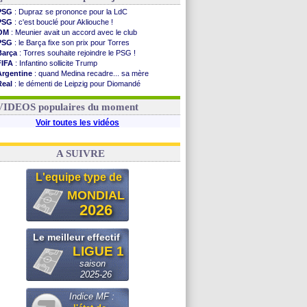
PSG
: Dupraz se prononce pour la LdC
PSG
: c'est bouclé pour Akliouche !
OM
: Meunier avait un accord avec le club
PSG
: le Barça fixe son prix pour Torres
Barça
: Torres souhaite rejoindre le PSG !
FIFA
: Infantino sollicite Trump
Argentine
: quand Medina recadre... sa mère
Real
: le démenti de Leipzig pour Diomandé
OM
: Paixão attire un 2e club anglais
FIFA
: le conseiller d'Infantino démissionne !
VIDEOS populaires du moment
Voir toutes les vidéos
A SUIVRE
L'equipe type de
MONDIAL
2026
Le meilleur effectif
LIGUE 1
saison
2025-26
Indice MF :