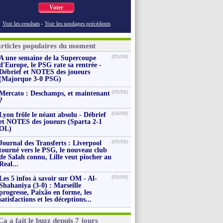
Voter
Voir les resultats
-
Voir les sondages précédents
articles populaires du moment
(05/08)
A une semaine de la Supercoupe
d'Europe, le PSG rate sa rentrée -
Débrief et NOTES des joueurs
(Majorque 3-0 PSG)
(05/08)
Mercato : Deschamps, et maintenant
?
(04/08)
Lyon frôle le néant absolu - Débrief
et NOTES des joueurs (Sparta 2-1
OL)
(05/08)
Journal des Transferts : Liverpool
tourné vers le PSG, le nouveau club
de Salah connu, Lille veut piocher au
Real...
(05/08)
Les 5 infos à savoir sur OM - Al-
Shahaniya (3-0) : Marseille
progresse, Paixão en forme, les
satisfactions et les déceptions...
Ça a fait le buzz depuis 7 jours