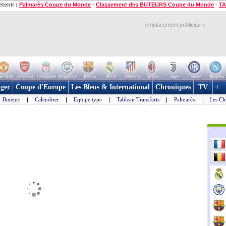
etenir :
Palmarès Coupe du Monde
-
Classement des BUTEURS Coupe du Monde
-
TA
emplacement publicitaire
n Utd
Arsenal
Liverpool
ManCity
Barca
Real
Atletico
Milan
Juve
Inter
Naples
ger
Coupe d'Europe
Les Bleus & International
Chroniques
TV
+
Buteurs
|
Calendrier
|
Equipe type
|
Tableau Transferts
|
Palmarès
|
Les Cl