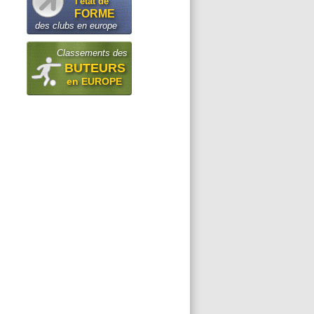
l'état de
FORME
des clubs en europe
Classements des
BUTEURS
en EUROPE