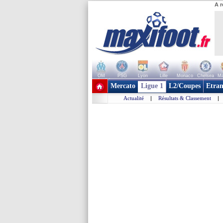
A r
OM
PSG
Lyon
Lille
Monaco
Chelsea
Ma
+ de clubs
Mercato
Ligue 1
L2/Coupes
Etran
Actualité
|
Résultats & Classement
|