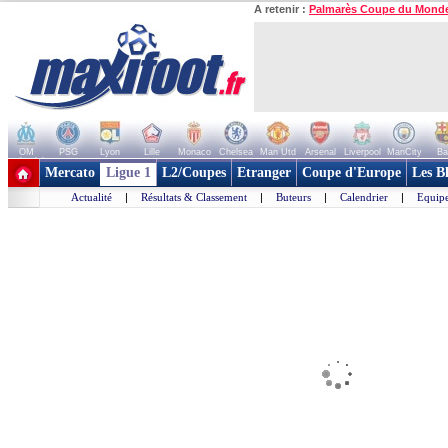
A retenir :
Palmarès Coupe du Mond
OM
PSG
Lyon
Lille
Monaco
Chelsea
Man Utd
Arsenal
Liverpool
ManCity
Ba
+ de clubs
Mercato
Ligue 1
L2/Coupes
Etranger
Coupe d'Europe
Les B
Actualité
|
Résultats & Classement
|
Buteurs
|
Calendrier
|
Equipe