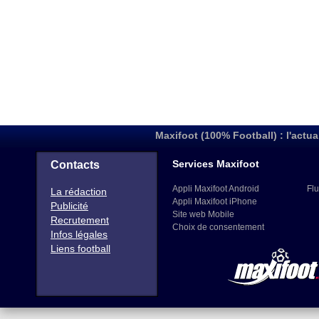
Maxifoot (100% Football) : l'actua
Services Maxifoot
Contacts
Appli Maxifoot Android
Flu
La rédaction
Appli Maxifoot iPhone
Publicité
Site web Mobile
Recrutement
Choix de consentement
Infos légales
Liens football