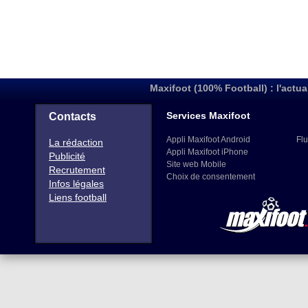
Maxifoot (100% Football) : l'actua
Services Maxifoot
Contacts
Appli Maxifoot Android
Flu
La rédaction
Appli Maxifoot iPhone
Publicité
Site web Mobile
Recrutement
Choix de consentement
Infos légales
Liens football