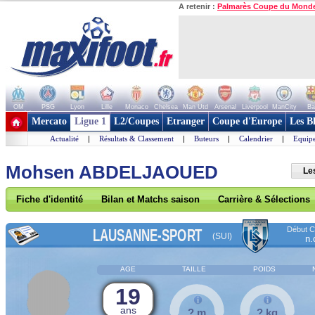
A retenir :
Palmarès Coupe du Mond
OM
PSG
Lyon
Lille
Monaco
Chelsea
Man Utd
Arsenal
Liverpool
ManCity
Ba
+ de clubs
Mercato
Ligue 1
L2/Coupes
Etranger
Coupe d'Europe
Les B
Actualité
|
Résultats & Classement
|
Buteurs
|
Calendrier
|
Equipe
Mohsen ABDELJAOUED
Le
Fiche d'identité
Bilan et Matchs saison
Carrière & Sélections
Début Co
LAUSANNE-SPORT
(SUI)
n.
AGE
TAILLE
POIDS
19
ans
? m
? kg