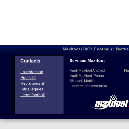
Maxifoot (100% Football) : l'actua
Services Maxifoot
Contacts
Appli Maxifoot Android
Flu
La rédaction
Appli Maxifoot iPhone
Publicité
Site web Mobile
Recrutement
Choix de consentement
Infos légales
Liens football