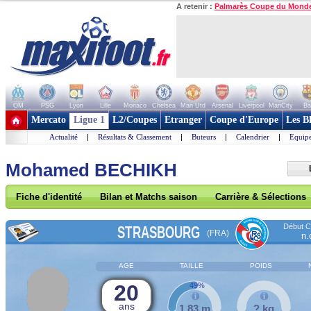
A retenir :
Palmarès Coupe du Mond
OM
PSG
Lyon
Lille
Monaco
Chelsea
Man Utd
Arsenal
Liverpool
ManCity
Ba
+ de clubs
Mercato
Ligue 1
L2/Coupes
Etranger
Coupe d'Europe
Les B
Actualité
|
Résultats & Classement
|
Buteurs
|
Calendrier
|
Equipe
Mohamed BECHIKH
Fiche d'identité
Bilan et Matchs saison
Carrière & Sélections
Début Co
STRASBOURG
(FRA)
n.
AGE
TAILLE
POIDS
20
49%
ans
1,83 m
? kg