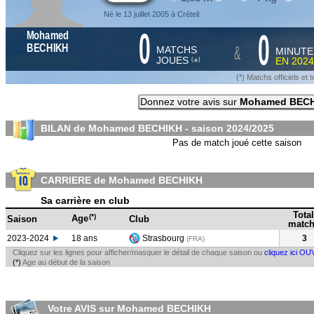
Né le 13 juillet 2005 à Créteil
0
0
Mohamed
&
BECHIKH
MATCHS
MINUTE
JOUES
EN
2024
*
(
)
(*) Matchs officiels e
Donnez votre avis sur
Mohamed BEC
BILAN de Mohamed BECHIKH - saison
2024/2025
Pas de match joué cette saison
CARRIERE de Mohamed BECHIKH
Sa carrière en club
Total
(*)
Age
Saison
Club
match
2023-2024
18 ans
Strasbourg
3
(FRA
)
Cliquez sur les lignes pour afficher/masquer le détail de chaque saison ou
cliquez ici OU
(*)
Age au début de la saison
Votre AVIS sur Mohamed BECHIKH