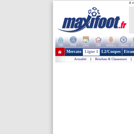
A r
OM
PSG
Lyon
Lille
Monaco
Chelsea
Ma
+ de clubs
Mercato
Ligue 1
L2/Coupes
Etran
Actualité
|
Résultats & Classement
|