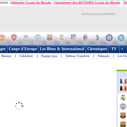
etenir :
Palmarès Coupe du Monde
-
Classement des BUTEURS Coupe du Monde
-
TA
emplacement publicitaire
n Utd
Arsenal
Liverpool
ManCity
Barca
Real
Atletico
Milan
Juve
Inter
Naples
ger
Coupe d'Europe
Les Bleus & International
Chroniques
TV
+
Buteurs
|
Calendrier
|
Equipe type
|
Tableau Transferts
|
Palmarès
|
Les Cl