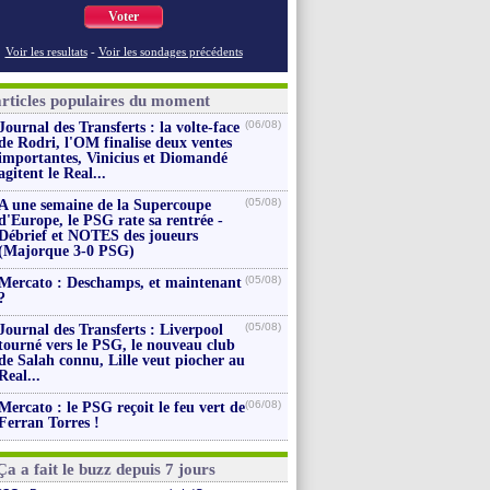
Voter
Voir les resultats
-
Voir les sondages précédents
articles populaires du moment
(06/08)
Journal des Transferts : la volte-face
de Rodri, l'OM finalise deux ventes
importantes, Vinicius et Diomandé
agitent le Real...
(05/08)
A une semaine de la Supercoupe
d'Europe, le PSG rate sa rentrée -
Débrief et NOTES des joueurs
(Majorque 3-0 PSG)
(05/08)
Mercato : Deschamps, et maintenant
?
(05/08)
Journal des Transferts : Liverpool
tourné vers le PSG, le nouveau club
de Salah connu, Lille veut piocher au
Real...
(06/08)
Mercato : le PSG reçoit le feu vert de
Ferran Torres !
Ça a fait le buzz depuis 7 jours