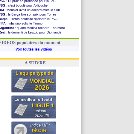
PSG
: Dupraz se prononce pour la LdC
PSG
: c'est bouclé pour Akliouche !
OM
: Meunier avait un accord avec le club
PSG
: le Barça fixe son prix pour Torres
Barça
: Torres souhaite rejoindre le PSG !
FIFA
: Infantino sollicite Trump
Argentine
: quand Medina recadre... sa mère
Real
: le démenti de Leipzig pour Diomandé
OM
: Paixão attire un 2e club anglais
FIFA
: le conseiller d'Infantino démissionne !
VIDEOS populaires du moment
Voir toutes les vidéos
A SUIVRE
L'equipe type de
MONDIAL
2026
Le meilleur effectif
LIGUE 1
saison
2025-26
Indice MF :
l'état de