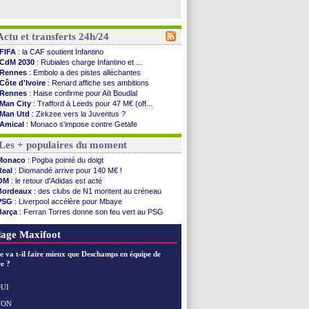
Actu et transferts 24h/24
FIFA
: la CAF soutient Infantino
CdM 2030
: Rubiales charge Infantino et ...
Rennes
: Embolo a des pistes alléchantes
Côte d'Ivoire
: Renard affiche ses ambitions
Rennes
: Haise confirme pour Aït Boudlal
Man City
: Trafford à Leeds pour 47 M€ (off...
Man Utd
: Zirkzee vers la Juventus ?
Amical
: Monaco s'impose contre Getafe
Nantes
: Der Zakarian et sa relation avec Kita
Les + populaires du moment
OM
: le club prêt à libérer Kondogbia ?
Monaco
: le message touchant d'Akliouche
Monaco
: Pogba pointé du doigt
FIFA
: Tebas en remet une couche
Real
: Diomandé arrive pour 140 M€ !
FIFA
: l'UEFA maintient la pression
OM
: le retour d'Adidas est acté
PSG
: Tebas encense Luis Enrique
Bordeaux
: des clubs de N1 montent au créneau
Real
: Vinicius jusqu'en 2032 (officiel)
PSG
: Liverpool accélère pour Mbaye
Lyon
: Mangala va rejoindre Getafe
Barça
: Ferran Torres donne son feu vert au PSG
OM
: une offre refusée pour Aguerd
PSG
: Luis Enrique satisfait malgré tout
Real
: c'est confirmé pour Vinicius
Man City
: Rodri préfère le Barça au Real !
age Maxifoot
Troyes
: Junior Diaz jusqu'en 2030 (officiel)
PSG
: Akliouche a signé (officiel)
e va t-il faire mieux que Deschamps en équipe de
OM
: une offre pour Bulka
e ?
PSG
: contrat signé pour Akliouche
Ouganda
: Owori battu à mort à Kampala
UI
Arsenal
: Arteta veut créer une dynastie
NON
Voir les brèves précédentes