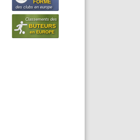
FORME
des clubs en europe
Classements des
BUTEURS
en EUROPE