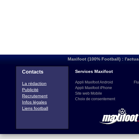
Maxifoot (100% Football) : l'actua
Services Maxifoot
Contacts
Appli Maxifoot Android
Flu
La rédaction
Appli Maxifoot iPhone
Publicité
Site web Mobile
Recrutement
Choix de consentement
Infos légales
Liens football