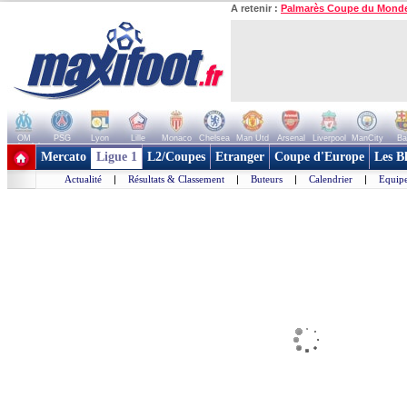
A retenir :
Palmarès Coupe du Mond
OM
PSG
Lyon
Lille
Monaco
Chelsea
Man Utd
Arsenal
Liverpool
ManCity
Ba
+ de clubs
Mercato
Ligue 1
L2/Coupes
Etranger
Coupe d'Europe
Les B
Actualité
|
Résultats & Classement
|
Buteurs
|
Calendrier
|
Equipe