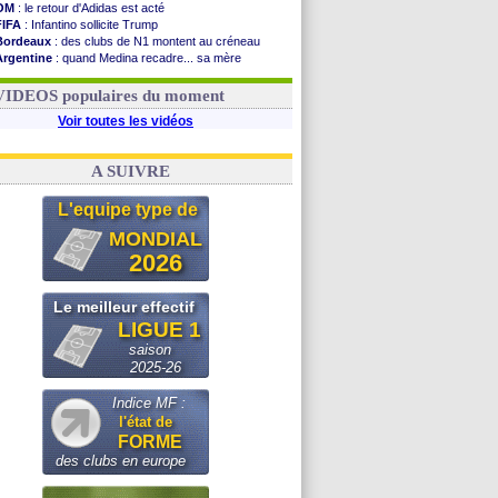
OM
: le retour d'Adidas est acté
FIFA
: Infantino sollicite Trump
Bordeaux
: des clubs de N1 montent au créneau
Argentine
: quand Medina recadre... sa mère
Real
: le démenti de Leipzig pour Diomandé
OM
: Paixão attire un 2e club anglais
VIDEOS populaires du moment
Voir toutes les vidéos
A SUIVRE
L'equipe type de
MONDIAL
2026
Le meilleur effectif
LIGUE 1
saison
2025-26
Indice MF :
l'état de
FORME
des clubs en europe