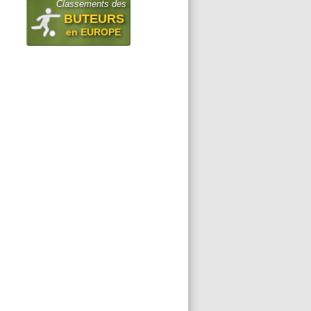
Classements des
BUTEURS
en EUROPE