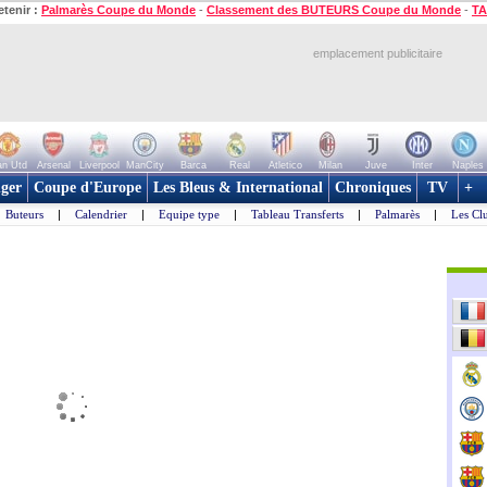
etenir :
Palmarès Coupe du Monde
-
Classement des BUTEURS Coupe du Monde
-
TA
emplacement publicitaire
n Utd
Arsenal
Liverpool
ManCity
Barca
Real
Atletico
Milan
Juve
Inter
Naples
ger
Coupe d'Europe
Les Bleus & International
Chroniques
TV
+
Buteurs
|
Calendrier
|
Equipe type
|
Tableau Transferts
|
Palmarès
|
Les Cl