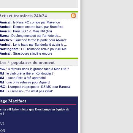
Actu et transferts 24h/24
Amical
: le Paris FC corrigé par Mayence
Amical
: Rennes encore battu par Brentford
Amical
: Paris SG 1-1 Man Utd (fini)
Barça
: De Jong menacé par l’arrivée de...
Atletico
: Simeone ferme la porte pour Alvarez
Amical
: Lens battu par Sunderland avant le ...
Nottingham
: O. Diomande arrive pour 40 M€
Amical
: Strasbourg s'incline encore
Amical
: Lille s'impose à Hambourg
Les + populaires du moment
Lens
: Ganiou prolongé jusqu'en 2030 (officiel)
OM
: le PSG, les précisions de Benatia
PSG
: 4 retours dans le groupe face à Man Utd ?
Amical
: Paris SG-Man Utd, les compos
OM
: le club prêt à libérer Kondogbia ?
Amical
: Chelsea corrige l'AC Milan
OM
: Lucas Perri a été approché
Argentine
: Messi perd son papa
OM
: une offre refusée pour Aguerd
Amical
: l'Inter s'offre la Juventus
PSG
: Liverpool va proposer 115 M€ pour Barcola
Atletico
: Almada rejoint River Plate (off.)
OM
: B. Genesio - "ce n'est pas idéal"
Monaco
: Camara a la cote en Angleterre
Real
: Mourinho durcit les règles
Amical
: encore une défaite pour Strasbourg
L1
: prison avec sursis requis contre un arbitre
age Maxifoot
OM
: la piste Goore en attaque
PSG
: ça négocie avec le Barça pour Torres
e va t-il faire mieux que Deschamps en équipe de
Amical
: Rennes s'incline contre Brentford
e ?
Arsenal
: c'est signé pour Guimaraes (officiel)
Amical
: Le Mans concède un nul
UI
Real
: Mourinho durcit les règles
NON
Voir les brèves précédentes