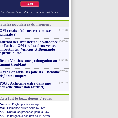
Voter
Voir les resultats
-
Voir les sondages précédents
articles populaires du moment
(07/08)
OM : mais d'où sort cette masse
salariale ?
(06/08)
Journal des Transferts : la volte-face
de Rodri, l'OM finalise deux ventes
importantes, Vinicius et Diomandé
agitent le Real...
(06/08)
Real : Vinicius, une prolongation au
timing troublant
(07/08)
OM : Longoria, les joueurs... Benatia
règle ses comptes !
(06/08)
PSG : Akliouche entre dans une
nouvelle dimension (officiel)
Ça a fait le buzz depuis 7 jours
Monaco
: Pogba pointé du doigt
Real
: Diomandé arrive pour 140 M€ !
PSG
: Dupraz se prononce pour la LdC
PSG
: le Barça fixe son prix pour Torres