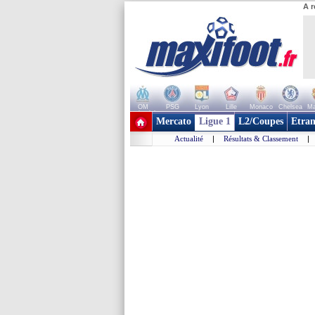
A r
OM
PSG
Lyon
Lille
Monaco
Chelsea
Ma
+ de clubs
Mercato
Ligue 1
L2/Coupes
Etran
Actualité
|
Résultats & Classement
|