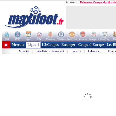
A retenir :
Palmarès Coupe du Mond
OM
PSG
Lyon
Lille
Monaco
Chelsea
Man Utd
Arsenal
Liverpool
ManCity
Ba
+ de clubs
Mercato
Ligue 1
L2/Coupes
Etranger
Coupe d'Europe
Les B
Actualité
|
Résultats & Classement
|
Buteurs
|
Calendrier
|
Equipe