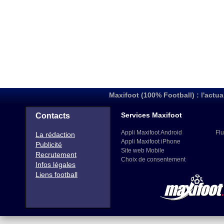
Maxifoot (100% Football) : l'actua
Services Maxifoot
Contacts
Appli Maxifoot Android
Flu
La rédaction
Appli Maxifoot iPhone
Publicité
Site web Mobile
Recrutement
Choix de consentement
Infos légales
Liens football