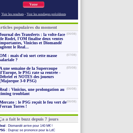
Voter
Voir les resultats
-
Voir les sondages précédents
articles populaires du moment
(06/08)
Journal des Transferts : la volte-face
de Rodri, l'OM finalise deux ventes
importantes, Vinicius et Diomandé
agitent le Real...
(07/08)
OM : mais d'où sort cette masse
salariale ?
(05/08)
A une semaine de la Supercoupe
d'Europe, le PSG rate sa rentrée -
Débrief et NOTES des joueurs
(Majorque 3-0 PSG)
(06/08)
Real : Vinicius, une prolongation au
timing troublant
(06/08)
Mercato : le PSG reçoit le feu vert de
Ferran Torres !
Ça a fait le buzz depuis 7 jours
Real
: Diomandé arrive pour 140 M€ !
PSG
: Dupraz se prononce pour la LdC