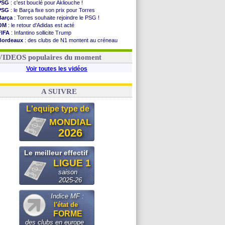
PSG
: c'est bouclé pour Akliouche !
PSG
: le Barça fixe son prix pour Torres
Barça
: Torres souhaite rejoindre le PSG !
OM
: le retour d'Adidas est acté
FIFA
: Infantino sollicite Trump
Bordeaux
: des clubs de N1 montent au créneau
Argentine
: quand Medina recadre... sa mère
Real
: le démenti de Leipzig pour Diomandé
VIDEOS populaires du moment
Voir toutes les vidéos
A SUIVRE
L'equipe type de
MONDIAL
2026
Le meilleur effectif
LIGUE 1
saison
2025-26
Indice MF :
l'état de
FORME
des clubs en europe