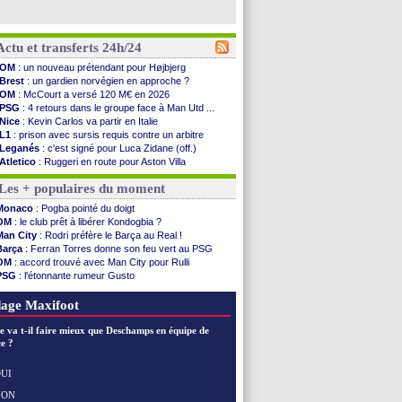
Actu et transferts 24h/24
OM
: un nouveau prétendant pour Højbjerg
Brest
: un gardien norvégien en approche ?
OM
: McCourt a versé 120 M€ en 2026
PSG
: 4 retours dans le groupe face à Man Utd ...
Nice
: Kevin Carlos va partir en Italie
L1
: prison avec sursis requis contre un arbitre
Leganés
: c'est signé pour Luca Zidane (off.)
Atletico
: Ruggeri en route pour Aston Villa
Monaco
: Filipe Luis soutient Biereth
Les + populaires du moment
Lyon
: Mangala prêté à Getafe (officiel)
PSG
: Nsoki va signer en Croatie
Monaco
: Pogba pointé du doigt
Arsenal
: Naples vise Gabriel Jesus
OM
: le club prêt à libérer Kondogbia ?
Real
: Mastantuono prêté à la Fiorentina (off.)
Man City
: Rodri préfère le Barça au Real !
Man City
: accord avec le Barça pour Rodri ?
Barça
: Ferran Torres donne son feu vert au PSG
Rennes
: Haise a prolongé (officiel)
OM
: accord trouvé avec Man City pour Rulli
Palace
: Tomiyasu a convaincu (officiel)
PSG
: l'étonnante rumeur Gusto
OM
: B. Genesio - "ce n'est pas idéal"
OM
: une offre pour Bulka
TFC
: Sion Oppong signe pour 4 ans (officiel)
Ouganda
: Owori battu à mort à Kampala
age Maxifoot
PSG
: Liverpool va proposer 115 M€ pour ...
Norvège
: la démission d'Infantino réclamée
e va t-il faire mieux que Deschamps en équipe de
PSG
: Mbaye, deux pistes se détachent
e ?
Monaco
: Filipe Luis veut remplacer Akliouche
Grenade
: Luca Zidane va changer de club
UI
Juve
: Zhegrova très clair sur son futur
NON
Voir les brèves précédentes