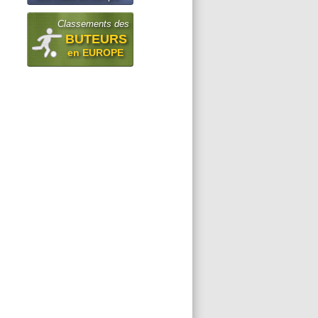
Classements des
BUTEURS
en EUROPE