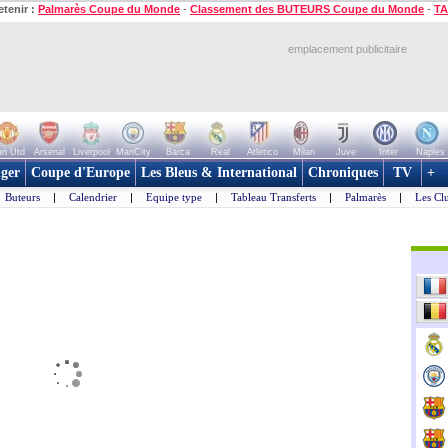
etenir :
Palmarès Coupe du Monde
-
Classement des BUTEURS Coupe du Monde
-
TA
emplacement publicitaire
n Utd
Arsenal
Liverpool
ManCity
Barca
Real
Atletico
Milan
Juve
Inter
Naples
ger
Coupe d'Europe
Les Bleus & International
Chroniques
TV
+
Buteurs
|
Calendrier
|
Equipe type
|
Tableau Transferts
|
Palmarès
|
Les Cl