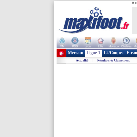
A r
OM
PSG
Lyon
Lille
Monaco
Chelsea
Ma
+ de clubs
Mercato
Ligue 1
L2/Coupes
Etran
Actualité
|
Résultats & Classement
|