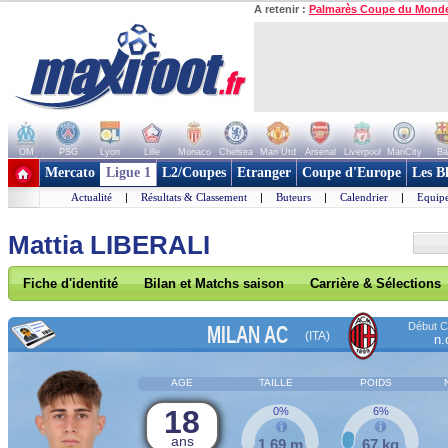
A retenir :
Palmarès Coupe du Mond
OM
PSG
Lyon
Lille
Monaco
Chelsea
Man Utd
Arsenal
Liverpool
ManCity
Ba
+ de clubs
Mercato
Ligue 1
L2/Coupes
Etranger
Coupe d'Europe
Les B
Actualité
|
Résultats & Classement
|
Buteurs
|
Calendrier
|
Equipe
Mattia LIBERALI
Fiche d'identité
Bilan et Matchs saison
Carrière & Sélections
Début Co
MILAN AC
(ITA)
n.
AGE
TAILLE
POIDS
18
0%
6%
ans
1,69 m
67 kg