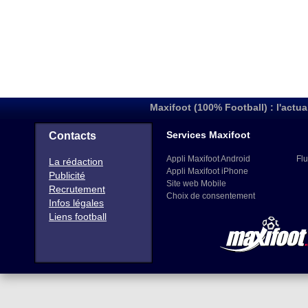
Maxifoot (100% Football) : l'actua
Services Maxifoot
Contacts
Appli Maxifoot Android
Flu
La rédaction
Appli Maxifoot iPhone
Publicité
Site web Mobile
Recrutement
Choix de consentement
Infos légales
Liens football