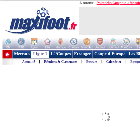
A retenir :
Palmarès Coupe du Mond
OM
PSG
Lyon
Lille
Monaco
Chelsea
Man Utd
Arsenal
Liverpool
ManCity
Ba
+ de clubs
Mercato
Ligue 1
L2/Coupes
Etranger
Coupe d'Europe
Les B
Actualité
|
Résultats & Classement
|
Buteurs
|
Calendrier
|
Equipe