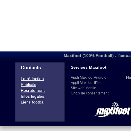
Maxifoot (100% Football) : l'actua
Services Maxifoot
Contacts
Appli Maxifoot Android
Flu
La rédaction
Appli Maxifoot iPhone
Publicité
Site web Mobile
Recrutement
Choix de consentement
Infos légales
Liens football