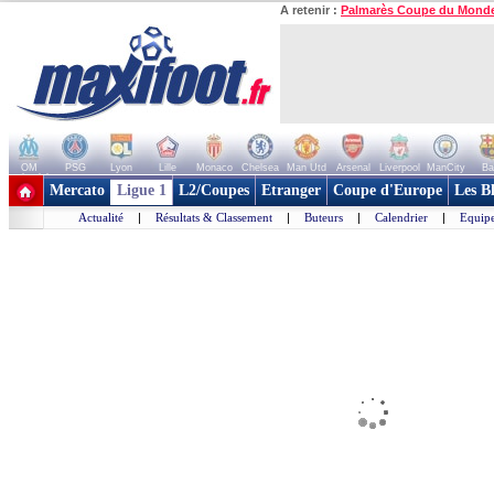
A retenir :
Palmarès Coupe du Mond
OM
PSG
Lyon
Lille
Monaco
Chelsea
Man Utd
Arsenal
Liverpool
ManCity
Ba
+ de clubs
Mercato
Ligue 1
L2/Coupes
Etranger
Coupe d'Europe
Les B
Actualité
|
Résultats & Classement
|
Buteurs
|
Calendrier
|
Equipe