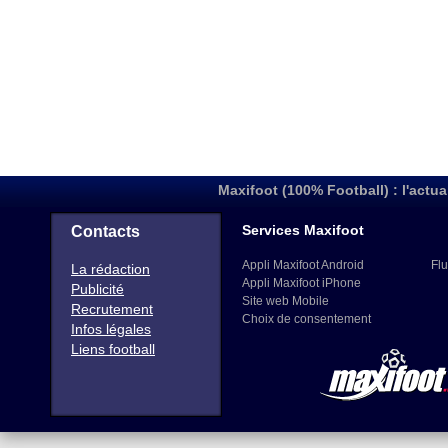
Maxifoot (100% Football) : l'actua
Services Maxifoot
Contacts
Appli Maxifoot Android
Flu
La rédaction
Appli Maxifoot iPhone
Publicité
Site web Mobile
Recrutement
Choix de consentement
Infos légales
Liens football