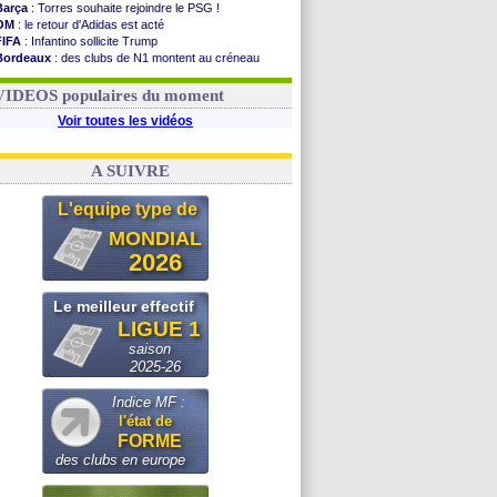
Barça
: Torres souhaite rejoindre le PSG !
OM
: le retour d'Adidas est acté
FIFA
: Infantino sollicite Trump
Bordeaux
: des clubs de N1 montent au créneau
Argentine
: quand Medina recadre... sa mère
Real
: le démenti de Leipzig pour Diomandé
VIDEOS populaires du moment
Voir toutes les vidéos
A SUIVRE
L'equipe type de
MONDIAL
2026
Le meilleur effectif
LIGUE 1
saison
2025-26
Indice MF :
l'état de
FORME
des clubs en europe