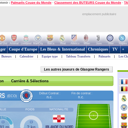
etenir :
Palmarès Coupe du Monde
-
Classement des BUTEURS Coupe du Monde
-
TA
emplacement publicitaire
n Utd
Arsenal
Liverpool
ManCity
Barca
Real
Atletico
Milan
Juve
Inter
Naples
ger
Coupe d'Europe
Les Bleus & International
Chroniques
TV
+
Buteurs
|
Calendrier
|
Equipe type
|
Tableau Transferts
|
Palmarès
|
Les Cl
Les autres joueurs de Glasgow Rangers
son
Carrière & Sélections
Début Contrat :
Fin de contrat :
RS
(ECO)
n.c.
n.c.
ILLE
POIDS
NATIONALITE
87%
,91 m
? kg
IRLANDE DU NORD