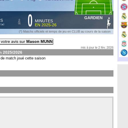
0
GARDIEN
&
HS
MINUTES
S
EN
2025-26
*
(
)
(*) Matchs officiels et temps de jeu en CLUB au cours de la saison
votre avis sur
Mason MUNN
mis à jour le 2 fév. 2026
on
2025/2026
de match joué cette saison