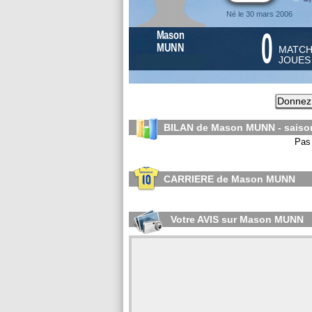
Né le 30 mars 2006
0
Mason
MUNN
MATC
JOUE
Donnez 
BILAN de Mason MUNN - sais
Pas 
CARRIERE de Mason MUNN
Votre AVIS sur Mason MUNN