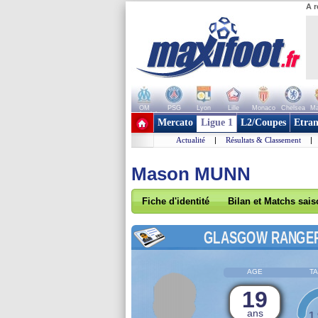
A r
OM
PSG
Lyon
Lille
Monaco
Chelsea
Ma
+ de clubs
Mercato
Ligue 1
L2/Coupes
Etran
Actualité
|
Résultats & Classement
|
Mason MUNN
Fiche d'identité
Bilan et Matchs sai
GLASGOW RANGE
AGE
TA
19
ans
1