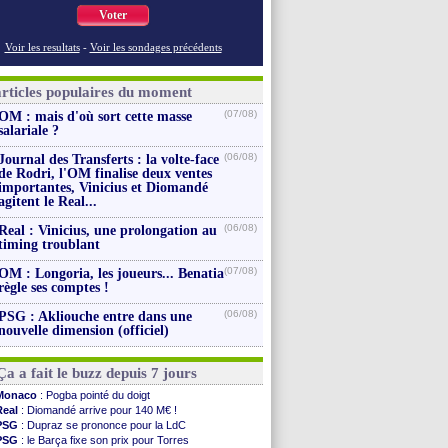
Voter
Voir les resultats
-
Voir les sondages précédents
articles populaires du moment
(07/08)
OM : mais d'où sort cette masse
salariale ?
(06/08)
Journal des Transferts : la volte-face
de Rodri, l'OM finalise deux ventes
importantes, Vinicius et Diomandé
agitent le Real...
(06/08)
Real : Vinicius, une prolongation au
timing troublant
(07/08)
OM : Longoria, les joueurs... Benatia
règle ses comptes !
(06/08)
PSG : Akliouche entre dans une
nouvelle dimension (officiel)
Ça a fait le buzz depuis 7 jours
Monaco
: Pogba pointé du doigt
Real
: Diomandé arrive pour 140 M€ !
PSG
: Dupraz se prononce pour la LdC
PSG
: le Barça fixe son prix pour Torres