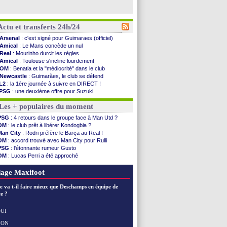
Actu et transferts 24h/24
Arsenal
: c'est signé pour Guimaraes (officiel)
Amical
: Le Mans concède un nul
Real
: Mourinho durcit les règles
Amical
: Toulouse s'incline lourdement
OM
: Benatia et la "médiocrité" dans le club
Newcastle
: Guimarães, le club se défend
L2
: la 1ère journée à suivre en DIRECT !
PSG
: une deuxième offre pour Suzuki
PSG
: le groupe pour le match face à Man Utd
Les + populaires du moment
OM
: le jour où tout a basculé pour Benatia
Heracles
: Reine-Adélaïde, le sort s'acharne...
PSG
: 4 retours dans le groupe face à Man Utd ?
Monaco
: Mawissa a gravement blessé Uche
OM
: le club prêt à libérer Kondogbia ?
OM
: accord avec la Real Sociedad pour Aguerd
Man City
: Rodri préfère le Barça au Real !
Barça
: Araujo va partir en prêt à Liverpool
OM
: accord trouvé avec Man City pour Rulli
OM
: Côme pousse pour Gouiri
PSG
: l'étonnante rumeur Gusto
Man Utd
: le groupe pour défier le PSG
OM
: Lucas Perri a été approché
L3
: Caen premier leader
OM
: une offre pour Bulka
OM
: Højbjerg, son agent maintient le suspense
Ouganda
: Owori battu à mort à Kampala
age Maxifoot
OM
: Gouiri évoque son avenir
Leipzig
: le transfert d'Asllani tombe à l'eau
e va t-il faire mieux que Deschamps en équipe de
L3
: 1ère utilisation du Football Video Support
e ?
OM
: Benatia envoie une pique à Longoria
illarreal
: Al-Ahli veut Pape Gueye
UI
Lyon
: la dernière saison de Fonseca ?
NON
Voir les brèves précédentes