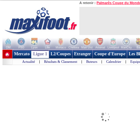
A retenir :
Palmarès Coupe du Mond
OM
PSG
Lyon
Lille
Monaco
Chelsea
Man Utd
Arsenal
Liverpool
ManCity
Ba
+ de clubs
Mercato
Ligue 1
L2/Coupes
Etranger
Coupe d'Europe
Les B
Actualité
|
Résultats & Classement
|
Buteurs
|
Calendrier
|
Equipe