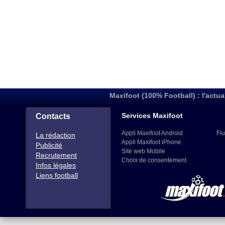
Maxifoot (100% Football) : l'actua
Services Maxifoot
Contacts
Appli Maxifoot Android
Flu
La rédaction
Appli Maxifoot iPhone
Publicité
Site web Mobile
Recrutement
Choix de consentement
Infos légales
Liens football