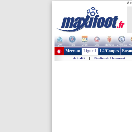
A r
OM
PSG
Lyon
Lille
Monaco
Chelsea
Ma
+ de clubs
Mercato
Ligue 1
L2/Coupes
Etran
Actualité
|
Résultats & Classement
|