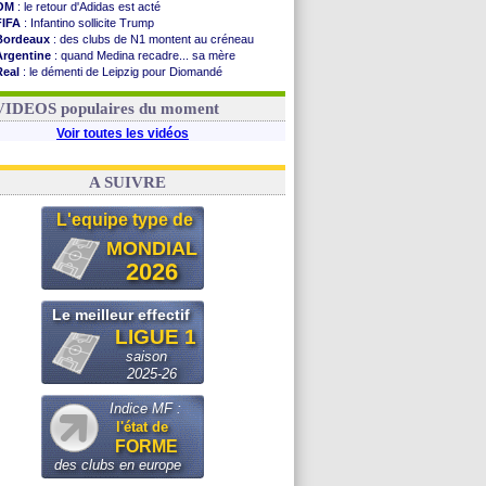
OM
: le retour d'Adidas est acté
FIFA
: Infantino sollicite Trump
Bordeaux
: des clubs de N1 montent au créneau
Argentine
: quand Medina recadre... sa mère
Real
: le démenti de Leipzig pour Diomandé
OM
: le club prêt à libérer Kondogbia ?
OM
: Paixão attire un 2e club anglais
VIDEOS populaires du moment
Voir toutes les vidéos
A SUIVRE
L'equipe type de
MONDIAL
2026
Le meilleur effectif
LIGUE 1
saison
2025-26
Indice MF :
l'état de
FORME
des clubs en europe