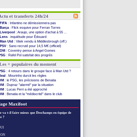
Actu et transferts 24h/24
FIFA
: Infantino ne démissionnera pas
Barça
: Flick esquive pour Ferran Torres
Liverpool
: Araujo, une option d'achat à 55 ...
Lens
: inquiétude pour Édouard
Man Utd
: Vitek vendu à Middlesbrough (off.)
PSV
: Sano recruté pour 14,5 M€ (officiel)
OM
: Coventry pense à Angel Gomes
PSG
: Rafel Pol satisfait des progrès
Amical
: le Barça vainqueur puis battu
Les + populaires du moment
Inter
: Calhanoglu prêt à prolonger
Nice
: Abdelmonem veut rester
PSG
: 4 retours dans le groupe face à Man Utd ?
L2
: le classement complet
Real
: Mourinho durcit les règles
L2
: les résultats de la soirée
OM
: le PSG, les précisions de Benatia
Amical
: Le Havre renversé par Oviedo
OM
: Dupraz "alarmé" par la situation
Amical
: Nice battu aux tirs au but
OM
: Lucas Perri a été approché
Benfica
: Ivanovic proche de Lens
OM
: Benatia et la "médiocrité" dans le club
OM
: Dupraz "alarmé" par la situation
PSG
: Liverpool va proposer 115 M€ pour Barcola
Atletico
: Alvarez, le Barça va revoir son offre
OM
: B. Genesio - "ce n'est pas idéal"
age Maxifoot
Lorient
: Mbamba prêté par Leverkusen (officiel)
Amical
: le Real bat Ferencvaros
e va t-il faire mieux que Deschamps en équipe de
Naples
: Lukaku dit oui à Fenerbahçe
e ?
Amical
: Brest arrache le nul contre Venise
Amical
: un nouveau nul pour Le Mans
UI
Amical
: un nul entre Auxerre et Troyes
NON
Voir les brèves précédentes