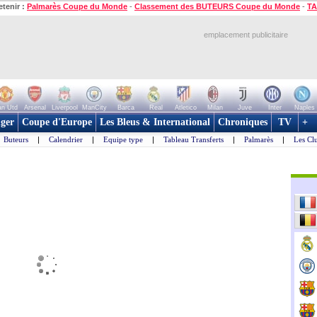
etenir :
Palmarès Coupe du Monde
-
Classement des BUTEURS Coupe du Monde
-
TA
emplacement publicitaire
n Utd
Arsenal
Liverpool
ManCity
Barca
Real
Atletico
Milan
Juve
Inter
Naples
ger
Coupe d'Europe
Les Bleus & International
Chroniques
TV
+
Buteurs
|
Calendrier
|
Equipe type
|
Tableau Transferts
|
Palmarès
|
Les Cl