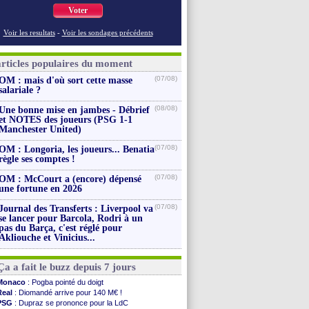
Voter
Voir les resultats
-
Voir les sondages précédents
articles populaires du moment
(07/08)
OM : mais d'où sort cette masse
salariale ?
(08/08)
Une bonne mise en jambes - Débrief
et NOTES des joueurs (PSG 1-1
Manchester United)
(07/08)
OM : Longoria, les joueurs... Benatia
règle ses comptes !
(07/08)
OM : McCourt a (encore) dépensé
une fortune en 2026
(07/08)
Journal des Transferts : Liverpool va
se lancer pour Barcola, Rodri à un
pas du Barça, c'est réglé pour
Akliouche et Vinicius...
Ça a fait le buzz depuis 7 jours
Monaco
: Pogba pointé du doigt
Real
: Diomandé arrive pour 140 M€ !
PSG
: Dupraz se prononce pour la LdC