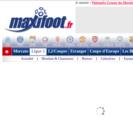
A retenir :
Palmarès Coupe du Mond
OM
PSG
Lyon
Lille
Monaco
Chelsea
Man Utd
Arsenal
Liverpool
ManCity
Ba
+ de clubs
Mercato
Ligue 1
L2/Coupes
Etranger
Coupe d'Europe
Les B
Actualité
|
Résultats & Classement
|
Buteurs
|
Calendrier
|
Equipe