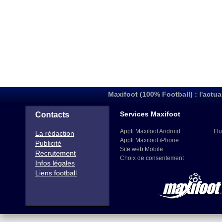
Maxifoot (100% Football) : l'actua
Services Maxifoot
Contacts
Appli Maxifoot Android
Flu
La rédaction
Appli Maxifoot iPhone
Publicité
Site web Mobile
Recrutement
Choix de consentement
Infos légales
Liens football