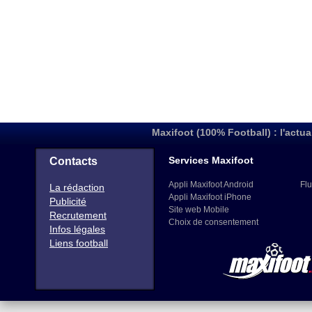
Maxifoot (100% Football) : l'actua
Services Maxifoot
Contacts
Appli Maxifoot Android
Flu
La rédaction
Appli Maxifoot iPhone
Publicité
Site web Mobile
Recrutement
Choix de consentement
Infos légales
Liens football