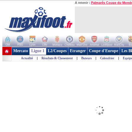
A retenir :
Palmarès Coupe du Mond
OM
PSG
Lyon
Lille
Monaco
Chelsea
Man Utd
Arsenal
Liverpool
ManCity
Ba
+ de clubs
Mercato
Ligue 1
L2/Coupes
Etranger
Coupe d'Europe
Les B
Actualité
|
Résultats & Classement
|
Buteurs
|
Calendrier
|
Equipe